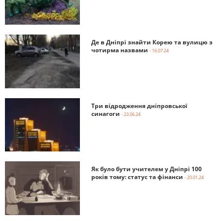
Де в Дніпрі знайти Корею та вулицю з
чотирма назвами
- 16.07.24
Три відродження дніпровської
синагоги
- 23.06.24
Як було бути учителем у Дніпрі 100
років тому: статус та фінанси
- 20.01.24