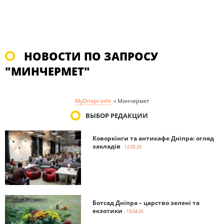
НОВОСТИ ПО ЗАПРОСУ
"МИНЧЕРМЕТ"
MyDnepr.info
»
Минчермет
ВЫБОР РЕДАКЦИИ
Коворкінги та антикафе Дніпра: огляд
закладів
- 12.05.25
Ботсад Дніпра – царство зелені та
екзотики
- 13.04.25