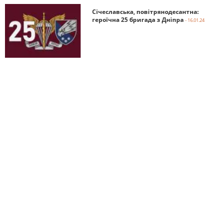
Січеславська, повітрянодесантна:
героїчна 25 бригада з Дніпра
- 16.01.24