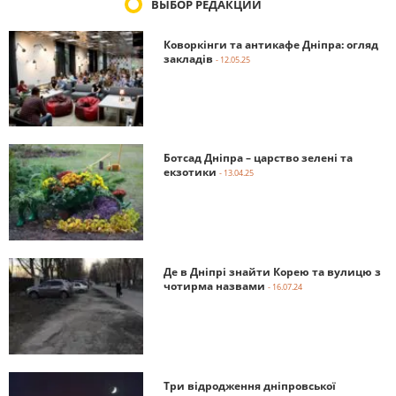
ВЫБОР РЕДАКЦИИ
Коворкінги та антикафе Дніпра: огляд
закладів
- 12.05.25
Ботсад Дніпра – царство зелені та
екзотики
- 13.04.25
Де в Дніпрі знайти Корею та вулицю з
чотирма назвами
- 16.07.24
Три відродження дніпровської