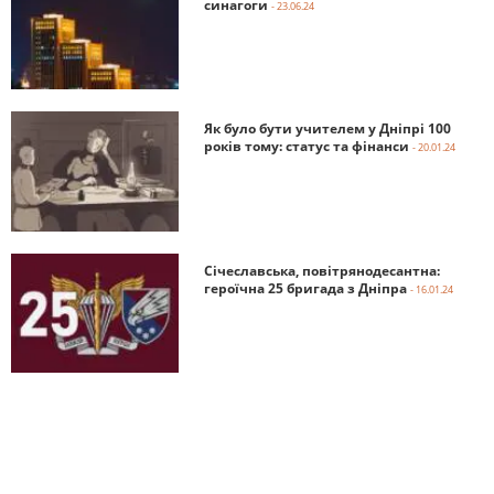
синагоги
- 23.06.24
Як було бути учителем у Дніпрі 100
років тому: статус та фінанси
- 20.01.24
Січеславська, повітрянодесантна:
героїчна 25 бригада з Дніпра
- 16.01.24