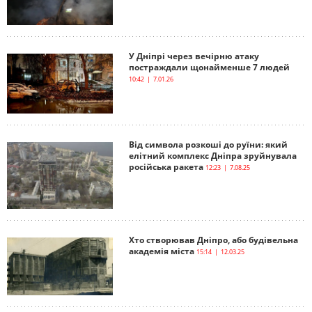
У Дніпрі через вечірню атаку
постраждали щонайменше 7 людей
10:42 | 7.01.26
Від символа розкоші до руїни: який
елітний комплекс Дніпра зруйнувала
російська ракета
12:23 | 7.08.25
Хто створював Дніпро, або будівельна
академія міста
15:14 | 12.03.25