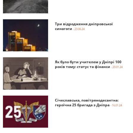
Три відродження дніпровської
синагоги
- 23.06.24
Як було бути учителем у Дніпрі 100
років тому: статус та фінанси
- 20.01.24
Січеславська, повітрянодесантна:
героїчна 25 бригада з Дніпра
- 16.01.24