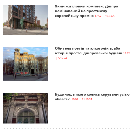
Який житловий комплекс Дніпра
номінований на престижну
європейську премію
17:57 | 10.03.25
Обитель поетів та алкоголіків, або
історія простої дніпровської будівлі
15:32
| 5.12.24
Будинок, з якого колись керували усією
областю
10:02 | 11.10.24