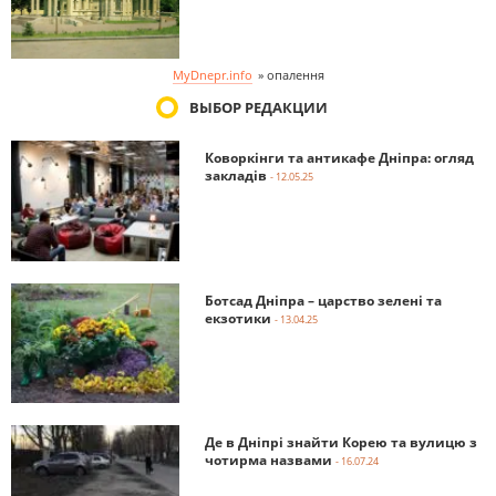
MyDnepr.info
»
опалення
ВЫБОР РЕДАКЦИИ
Коворкінги та антикафе Дніпра: огляд
закладів
- 12.05.25
Ботсад Дніпра – царство зелені та
екзотики
- 13.04.25
Де в Дніпрі знайти Корею та вулицю з
чотирма назвами
- 16.07.24