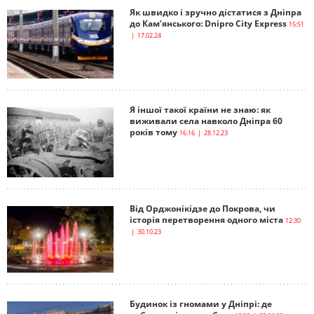
Як швидко і зручно дістатися з Дніпра
до Кам’янського: Dnipro City Express
15:51
| 17.02.24
Я іншої такої країни не знаю: як
виживали села навколо Дніпра 60
років тому
16:16 | 28.12.23
Від Орджонікідзе до Покрова, чи
історія перетворення одного міста
12:30
| 30.10.23
Будинок із гномами у Дніпрі: де