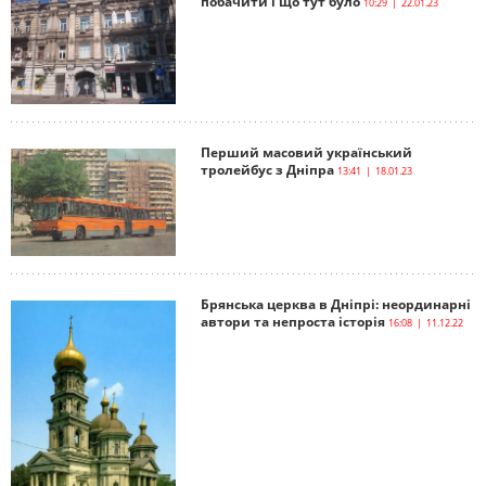
побачити і що тут було
10:29 | 22.01.23
Перший масовий український
тролейбус з Дніпра
13:41 | 18.01.23
Брянська церква в Дніпрі: неординарні
автори та непроста історія
16:08 | 11.12.22