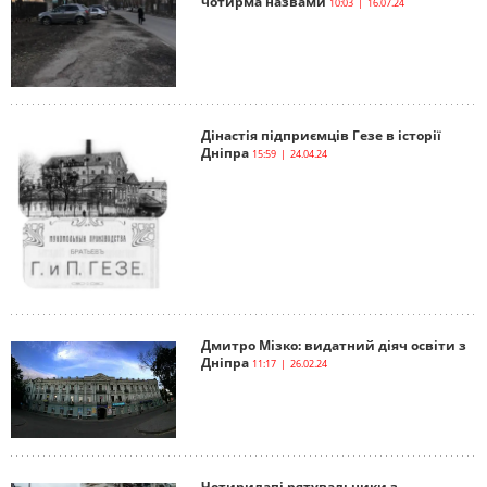
чотирма назвами
10:03 | 16.07.24
Дінастія підприємців Гезе в історії
Дніпра
15:59 | 24.04.24
Дмитро Мізко: видатний діяч освіти з
Дніпра
11:17 | 26.02.24
Чотирилапі рятувальники з