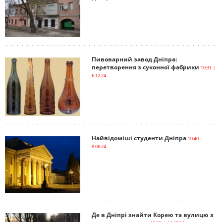
Пивоварний завод Дніпра:
перетворення з суконної фабрики
10:31 |
6.12.24
Найвідоміші студенти Дніпра
10:40 |
8.08.24
Де в Дніпрі знайти Корею та вулицю з