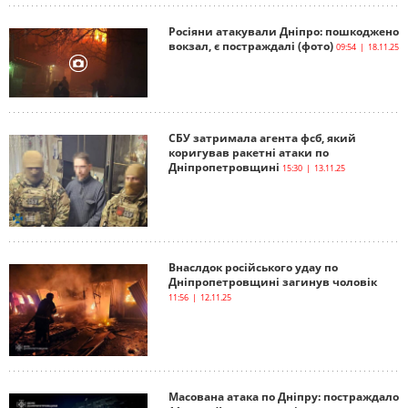
Росіяни атакували Дніпро: пошкоджено
вокзал, є постраждалі (фото)
09:54 | 18.11.25
СБУ затримала агента фсб, який
коригував ракетні атаки по
Дніпропетровщині
15:30 | 13.11.25
Внаслдок російського удау по
Дніпропетровщині загинув чоловік
11:56 | 12.11.25
Масована атака по Дніпру: постраждало