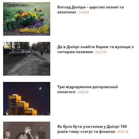
Ботсад Дніпра – царство зелені та
екзотики
- 13.04.25
Де в Дніпрі знайти Корею та вулицю з
чотирма назвами
- 16.07.24
Три відродження дніпровської
синагоги
- 23.06.24
Як було бути учителем у Дніпрі 100
років тому: статус та фінанси
- 20.01.24