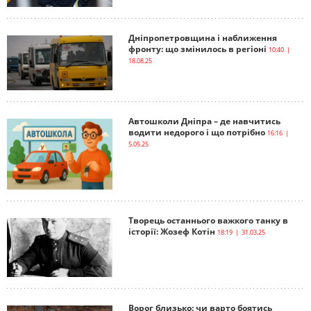
Дніпропетровщина і наближення
фронту: що змінилось в регіоні
10:40 |
18.08.25
Автошколи Дніпра – де навчитись
водити недорого і що потрібно
16:16 |
5.05.25
Творець останнього важкого танку в
історії: Жозеф Котін
18:19 | 31.03.25
Ворог близько: чи варто боятись