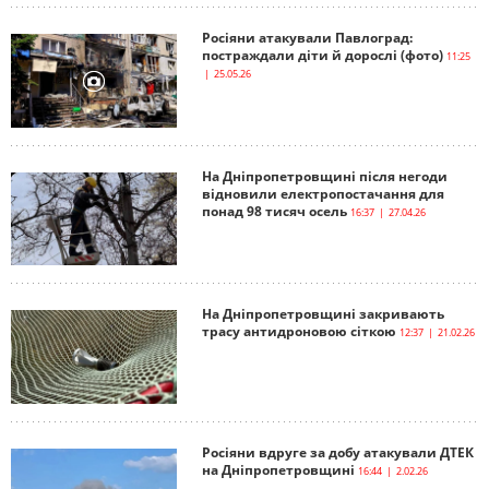
Росіяни атакували Павлоград:
постраждали діти й дорослі (фото)
11:25
| 25.05.26
На Дніпропетровщині після негоди
відновили електропостачання для
понад 98 тисяч осель
16:37 | 27.04.26
На Дніпропетровщині закривають
трасу антидроновою сіткою
12:37 | 21.02.26
Росіяни вдруге за добу атакували ДТЕК
на Дніпропетровщині
16:44 | 2.02.26