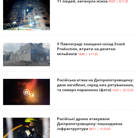
11 людей, загинула жінка
09:47 | 8.11.25
У Павлограді знищено склад Snack
Production, втрати на десятки
мільйонів
18:40 | 3.11.25
Російська атака на Дніпропетровщину:
двоє загиблих, серед них рятувальник,
та семеро поранених (фото)
10:23 | 25.10.25
Російські дрони атакували
Дніпропетровщину: пошкоджена
інфраструктура
08:11 | 15.10.25