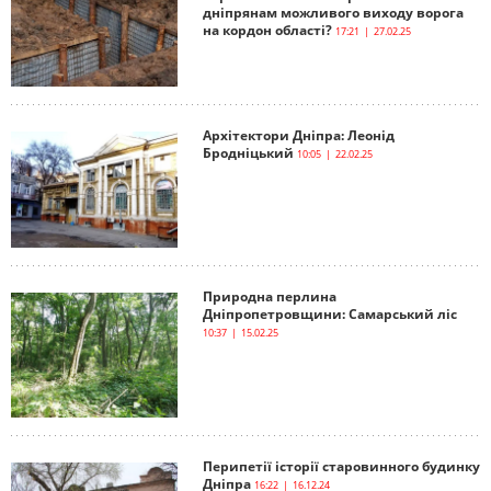
дніпрянам можливого виходу ворога
на кордон області?
17:21 | 27.02.25
Архітектори Дніпра: Леонід
Бродніцький
10:05 | 22.02.25
Природна перлина
Дніпропетровщини: Самарський ліс
10:37 | 15.02.25
Перипетії історії старовинного будинку
Дніпра
16:22 | 16.12.24