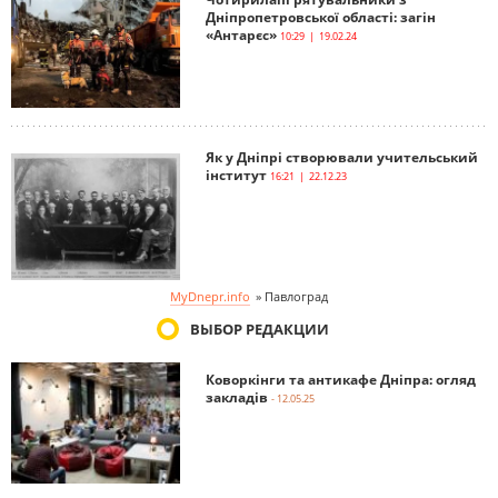
Дніпропетровської області: загін
«Антарєс»
10:29 | 19.02.24
Як у Дніпрі створювали учительський
інститут
16:21 | 22.12.23
MyDnepr.info
»
Павлоград
ВЫБОР РЕДАКЦИИ
Коворкінги та антикафе Дніпра: огляд
закладів
- 12.05.25