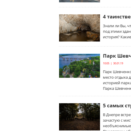
4 таинств
Знали ли Вы, ч
под этими зда
история? Каки
Парк Шевч
10:05 | 30.01.19
Парк Шевченко
место отдыха д
историей парк
Парка Шевченк
5 самых с
В Днепре встре
зачастую с мис
необъяснимые с