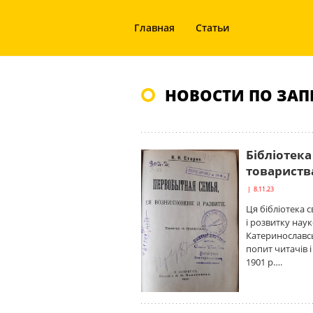
Главная
Статьи
НОВОСТИ ПО ЗАП
Бібліотек
товариства
| 8.11.23
Ця бібліотека 
і розвитку нау
Катеринославсь
попит читачів 
1901 р….