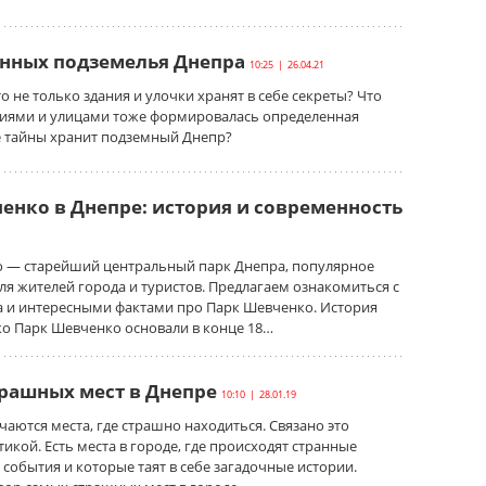
енных подземелья Днепра
10:25 | 26.04.21
то не только здания и улочки хранят в себе секреты? Что
ниями и улицами тоже формировалась определенная
е тайны хранит подземный Днепр?
енко в Днепре: история и современность
 — старейший центральный парк Днепра, популярное
ля жителей города и туристов. Предлагаем ознакомиться с
а и интересными фактами про Парк Шевченко. История
о Парк Шевченко основали в конце 18…
трашных мест в Днепре
10:10 | 28.01.19
чаются места, где страшно находиться. Связано это
тикой. Есть места в городе, где происходят странные
обытия и которые таят в себе загадочные истории.