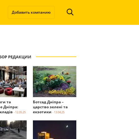
Добавить компанию
БОР РЕДАКЦИИ
нги та
Ботсад Дніпра –
е Дніпра:
царство зелені та
акладів
екзотики
- 12.05.25
- 13.04.25