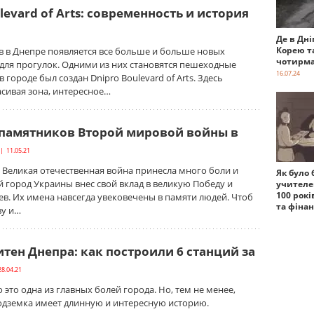
levard of Arts: современность и история
Де в Дні
Корею т
в в Днепре появляется все больше и больше новых
чотирма
 для прогулок. Одними из них становятся пешеходные
16.07.24
 городе был создан Dnipro Boulevard of Arts. Здесь
асивая зона, интересное…
 памятников Второй мировой войны в
| 11.05.21
 Великая отечественная война принесла много боли и
Як було 
 город Украины внес свой вклад в великую Победу и
учителе
100 рокі
в. Их имена навсегда увековечены в памяти людей. Чтоб
та фіна
ву и…
тен Днепра: как построили 6 станций за
28.04.21
 это одна из главных болей города. Но, тем не менее,
одземка имеет длинную и интересную историю.