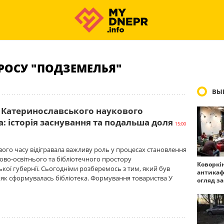
РОСУ "ПОДЗЕМЕЛЬЯ"
ВЫ
а Катеринославського наукового
: історія заснування та подальша доля
15:00
свого часу відігравала важливу роль у процесах становлення
ково-освітнього та бібліотечного простору
Коворкі
кої губернії. Сьогодніми розберемось з тим, який був
антикаф
і як сформувалась бібліотека. Формування товариства У
огляд з