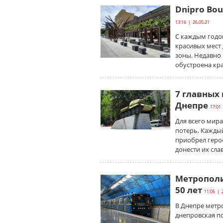
Dnipro Bou
13:16 | 26.05.21
С каждым годо
красивых мест
зоны. Недавно в
обустроена кр
7 главных
Днепре
17:01 
Для всего мира
потерь. Каждый
приобрел герое
донести их сла
Метрополи
50 лет
11:06 | 
В Днепре метро
днепровская п