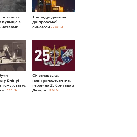
прі знайти
Три відродження
а вулицю з
дніпровської
 назвами
синагоги
-
- 23.06.24
бути
Січеславська,
м у Дніпрі
повітрянодесантна:
в тому: статус
героїчна 25 бригада з
нси
Дніпра
- 20.01.24
- 16.01.24