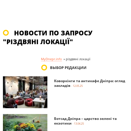
НОВОСТИ ПО ЗАПРОСУ
"РІЗДВЯНІ ЛОКАЦІЇ"
MyDnepr.info
»
різдвяні локації
ВЫБОР РЕДАКЦИИ
Коворкінги та антикафе Дніпра: огляд
закладів
- 12.05.25
Ботсад Дніпра – царство зелені та
екзотики
- 13.04.25