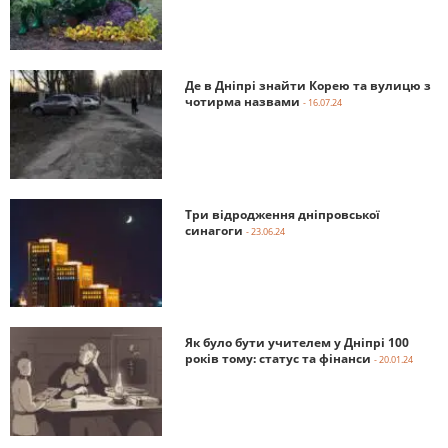
Де в Дніпрі знайти Корею та вулицю з
чотирма назвами
- 16.07.24
Три відродження дніпровської
синагоги
- 23.06.24
Як було бути учителем у Дніпрі 100
років тому: статус та фінанси
- 20.01.24