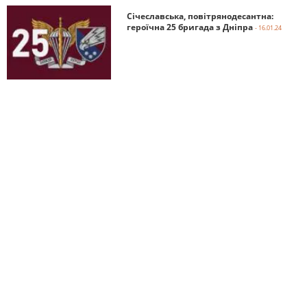
Січеславська, повітрянодесантна:
героїчна 25 бригада з Дніпра
- 16.01.24