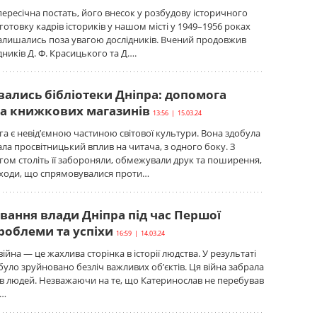
пересічна постать, його внесок у розбудову історичного
готовку кадрів істориків у нашом місті у 1949–1956 роках
алишались поза увагою дослідників. Вчений продовжив
ників Д. Ф. Красицького та Д….
вались бібліотеки Дніпра: допомога
та книжкових магазинів
13:56 | 15.03.24
га є невід’ємною частиною світової культури. Вона здобула
ала просвітницький вплив на читача, з одного боку. З
гом століть її забороняли, обмежували друк та поширення,
аходи, що спрямовувалися проти…
вання влади Дніпра під час Першої
проблеми та успіхи
16:59 | 14.03.24
ійна — це жахлива сторінка в історії людства. У результаті
 було зруйновано безліч важливих об’єктів. Ця війна забрала
в людей. Незважаючи на те, що Катеринослав не перебував
е…