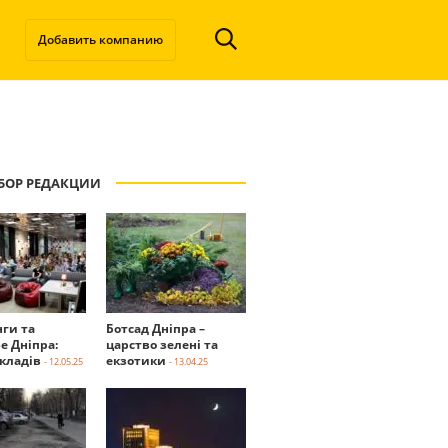
Добавить компанию
БОР РЕДАКЦИИ
нги та
Ботсад Дніпра –
е Дніпра:
царство зелені та
акладів
екзотики
- 12.05.25
- 13.04.25