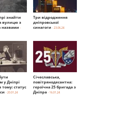
прі знайти
Три відродження
а вулицю з
дніпровської
 назвами
синагоги
-
- 23.06.24
бути
Січеславська,
м у Дніпрі
повітрянодесантна:
в тому: статус
героїчна 25 бригада з
нси
Дніпра
- 20.01.24
- 16.01.24