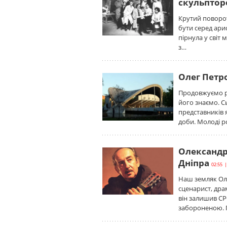
скульпто
Крутий поворот
бути серед ари
пірнула у світ 
з…
Олег Петро
Продовжуємо ро
його знаємо. С
представників 
доби. Молоді ро
Олександр 
Дніпра
02:55 |
Наш земляк Оле
сценарист, драм
він залишив СР
забороненою. Г