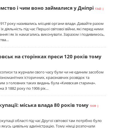
мство і чим воно займалися у Дніпрі
13:43 |
917 року називались місцеві органи влади. Давайте разом
х діяльність під час Першої світової війни, які перед ними
ання і як їх намагались виконувати. Заразом і подивимось,
ства…
ськ на сторінках преси 120 років тому
асописи та журнали свого часу були чи не єдиним засобом
різноманітних історичних, краєзнавчих розвідок та
ним з головних таких видань була «Киевская старина».
на З 1882 року по 1906 рік…
купації: міська влада 80 років тому
10:09 |
 окупації області під час Другої світової там потрібно було
 якусь цивільну адміністрацію. Тому німці розпочали