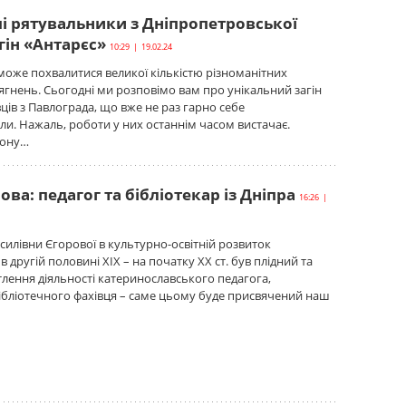
і рятувальники з Дніпропетровської
агін «Антарєс»
10:29 | 19.02.24
оже похвалитися великої кількістю різноманітних
ягнень. Сьогодні ми розповімо вам про унікальний загін
ів з Павлограда, що вже не раз гарно себе
и. Нажаль, роботи у них останнім часом вистачає.
гону…
ова: педагог та бібліотекар із Дніпра
16:26 |
асилівни Єгорової в культурно-освітній розвиток
 другій половині ХІХ – на початку ХХ ст. був плідний та
тлення діяльності катеринославського педагога,
ібліотечного фахівця – саме цьому буде присвячений наш