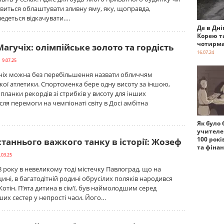
явиться облаштувати зливну яму, яку, щоправда,
едеться відкачувати….
Де в Дні
Корею т
чотирма
агучіх: олімпійське золото та гордість
16.07.24
 9.07.25
чіх можна без перебільшення назвати обличчям
гкої атлетики. Спортсменка бере одну висоту за іншою,
ланки рекордів зі стрибків у висоту для інших
сля перемоги на чемпіонаті світу в Досі амбітна
Як було 
учителе
100 рокі
таннього важкого танку в історії: Жозеф
та фіна
.03.25
8 року в невеликому тоді містечку Павлоград, що на
ні, в багатодітній родині обрусілих поляків народився
отін. П’ята дитина в сім’ї, був наймолодшим серед
их сестер у непрості часи. Його…