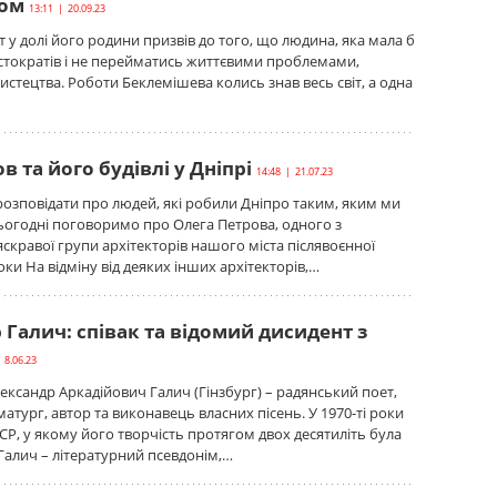
ром
13:11 | 20.09.23
 у долі його родини призвів до того, що людина, яка мала б
стократів і не перейматись життєвими проблемами,
мистецтва. Роботи Беклемішева колись знав весь світ, а одна
в та його будівлі у Дніпрі
14:48 | 21.07.23
зповідати про людей, які робили Дніпро таким, яким ми
ьогодні поговоримо про Олега Петрова, одного з
яскравої групи архітекторів нашого міста післявоєнної
ки На відміну від деяких інших архітекторів,…
Галич: співак та відомий дисидент з
 8.06.23
ксандр Аркадійович Галич (Гінзбург) – радянський поет,
атург, автор та виконавець власних пісень. У 1970-ті роки
СР, у якому його творчість протягом двох десятиліть була
алич – літературний псевдонім,…