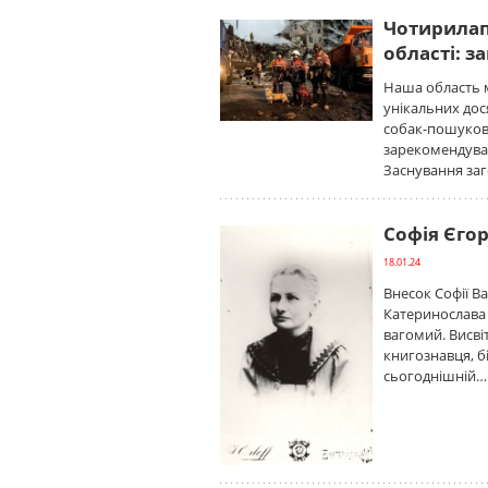
Чотирилап
області: з
Наша область м
унікальних дос
собак-пошуковц
зарекомендувал
Заснування за
Софія Єгор
18.01.24
Внесок Софії В
Катеринослава в
вагомий. Висві
книгознавця, б
сьогоднішній…