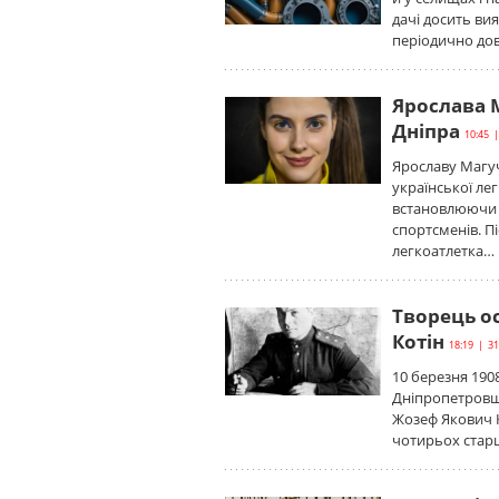
дачі досить ви
періодично дов
Ярослава М
Дніпра
10:45 |
Ярославу Магу
української ле
встановлюючи п
спортсменів. Пі
легкоатлетка…
Творець ос
Котін
18:19 | 31
10 березня 190
Дніпропетровщи
Жозеф Якович К
чотирьох старш