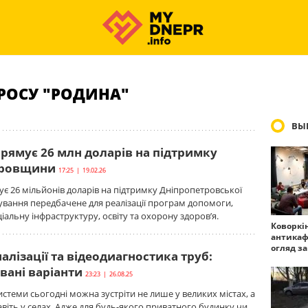
РОСУ "РОДИНА"
ВЫ
рямує 26 млн доларів на підтримку
тровщини
17:25 | 19.02.26
 26 мільйонів доларів на підтримку Дніпропетровської
сування передбачене для реалізації програм допомоги,
альну інфраструктуру, освіту та охорону здоров’я.
Коворкі
антикаф
огляд з
алізації та відеодиагностика труб:
вані варіанти
23:23 | 26.08.25
истеми сьогодні можна зустріти не лише у великих містах, а
навіть у селах. Адже для будь-якого приватного будинку чи