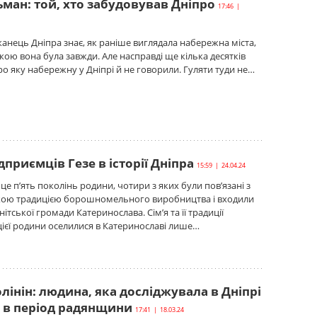
ман: той, хто забудовував Дніпро
17:46 |
нець Дніпра знає, як раніше виглядала набережна міста,
акою вона була завжди. Але насправді ще кілька десятків
про яку набережну у Дніпрі й не говорили. Гуляти туди не…
ідприємців Гезе в історії Дніпра
15:59 | 24.04.24
 це п’ять поколінь родини, чотири з яких були пов’язані з
ою традицією борошномельного виробництва і входили
ітської громади Катеринослава. Сім’я та її традиції
ієї родини оселилися в Катеринославі лише…
інін: людина, яка досліджувала в Дніпрі
 в період радянщини
17:41 | 18.03.24