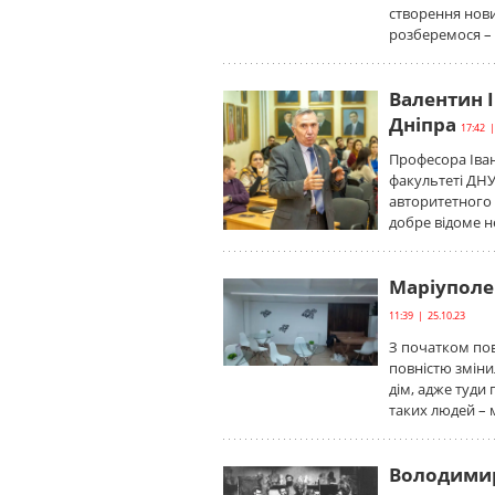
створення нови
розберемося – 
Валентин І
Дніпра
17:42 |
Професора Іван
факультеті ДНУ.
авторитетного 
добре відоме не
Маріуполец
11:39 | 25.10.23
З початком пов
повністю зміни
дім, адже туди
таких людей –
Володимир