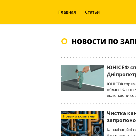
Главная
Статьи
НОВОСТИ ПО ЗАП
ЮНІСЕФ сп
Дніпропе
ЮНІСЕФ спрямує
області. Фінан
включаючи соці
Чистка кан
Новини компаній
запропоно
Каналізаційні с
й у селищах і 