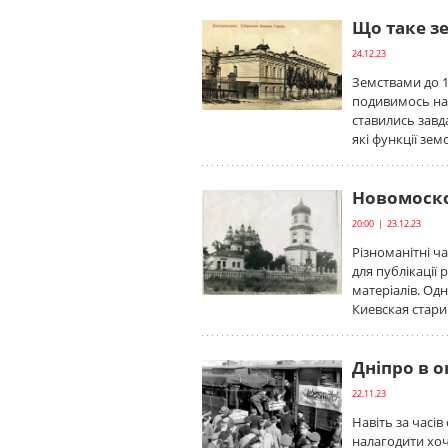
Що таке зе
24.12.23
Земствами до 1
подивимось на ї
ставились завд
які функції зем
Новомосков
20:00 | 23.12.23
Різноманітні ч
для публікації 
матеріалів. Од
Киевская стари
Дніпро в о
22.11.23
Навіть за часів
налагодити хоч