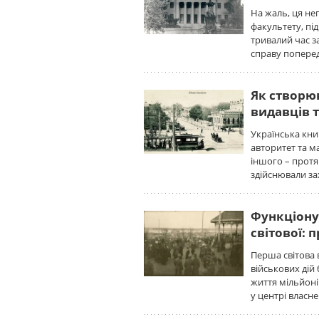
На жаль, ця не
факультету, під
тривалий час з
справу поперед
Як створю
видавців 
Українська кни
авторитет та м
іншого – протя
здійснювали з
Функціону
світової: 
Перша світова в
військових дій
життя мільйоні
у центрі власн