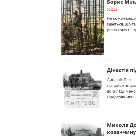
Борис Міль
20.02.25
Не кожен мешка
здається, що т
років тому ні 
Дінастія п
Династія Гезе –
підприємницьк
до складу менон
Представники ц
Микола Дол
козаччину