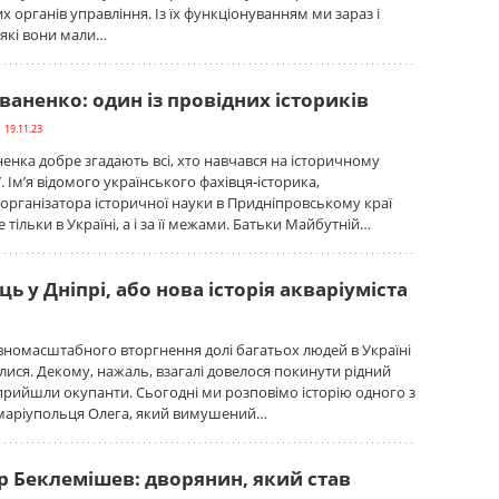
х органів управління. Із їх функціонуванням ми зараз і
які вони мали…
ваненко: один із провідних істориків
 19.11.23
енка добре згадають всі, хто навчався на історичному
 Ім’я відомого українського фахівця-історика,
організатора історичної науки в Придніпровському краї
 тільки в Україні, а і за її межами. Батьки Майбутній…
ь у Дніпрі, або нова історія акваріуміста
номасштабного вторгнення долі багатьох людей в Україні
лися. Декому, нажаль, взагалі довелося покинути рідний
 прийшли окупанти. Сьогодні ми розповімо історію одного з
 маріупольця Олега, який вимушений…
 Беклемішев: дворянин, який став