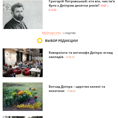
Григорій Петровський: хто він, чиє ім’я
було з Дніпром десятки років?
10:00 |
6.12.22
MyDnepr.info
»
слідство
ВЫБОР РЕДАКЦИИ
Коворкінги та антикафе Дніпра: огляд
закладів
- 12.05.25
Ботсад Дніпра – царство зелені та
екзотики
- 13.04.25