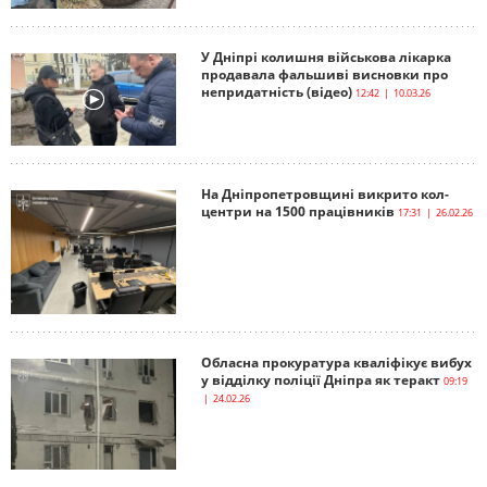
У Дніпрі колишня військова лікарка
продавала фальшиві висновки про
непридатність (відео)
12:42 | 10.03.26
На Дніпропетровщині викрито кол-
центри на 1500 працівників
17:31 | 26.02.26
Обласна прокуратура кваліфікує вибух
у відділку поліції Дніпра як теракт
09:19
| 24.02.26