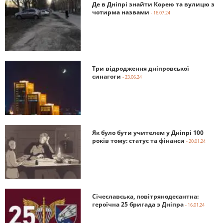
Де в Дніпрі знайти Корею та вулицю з
чотирма назвами
- 16.07.24
Три відродження дніпровської
синагоги
- 23.06.24
Як було бути учителем у Дніпрі 100
років тому: статус та фінанси
- 20.01.24
Січеславська, повітрянодесантна:
героїчна 25 бригада з Дніпра
- 16.01.24