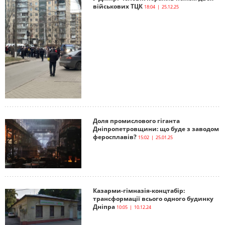
військових ТЦК
18:04 | 25.12.25
Доля промислового гіганта
Дніпропетровщини: що буде з заводом
феросплавів?
15:02 | 25.01.25
Казарми-гімназія-концтабір:
трансформації всього одного будинку
Дніпра
10:05 | 10.12.24