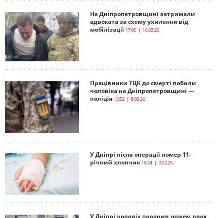
На Дніпропетровщині затримали
адвоката за схему ухилення від
мобілізації
17:00 | 16.02.26
Працівники ТЦК до смерті побили
чоловіка на Дніпропетровщині —
поліція
15:52 | 8.02.26
У Дніпрі після операції помер 11-
річний хлопчик
18:24 | 3.02.26
У Дніпрі чоловік поранив ножем двох