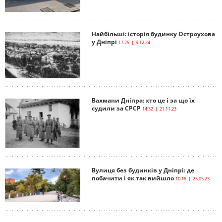
Найбільші: історія будинку Остроухова
у Дніпрі
17:25 | 9.12.24
Вахмани Дніпра: хто це і за що їх
судили за СРСР
14:32 | 21.11.23
Вулиця без будинків у Дніпрі: де
побачити і як так вийшло
10:18 | 25.05.23