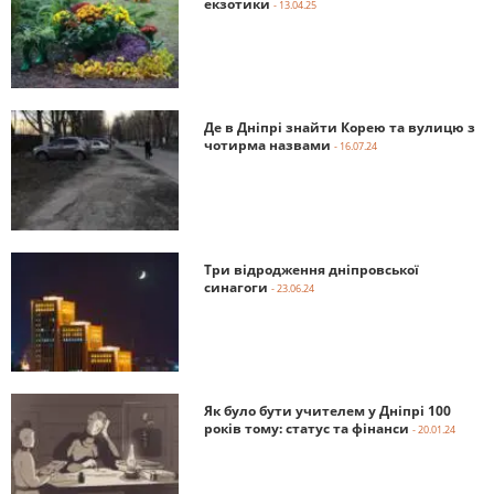
екзотики
- 13.04.25
Де в Дніпрі знайти Корею та вулицю з
чотирма назвами
- 16.07.24
Три відродження дніпровської
синагоги
- 23.06.24
Як було бути учителем у Дніпрі 100
років тому: статус та фінанси
- 20.01.24