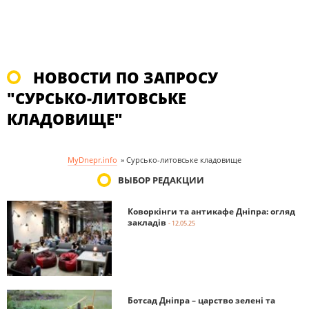
НОВОСТИ ПО ЗАПРОСУ
"СУРСЬКО-ЛИТОВСЬКЕ
КЛАДОВИЩЕ"
MyDnepr.info
»
Сурсько-литовське кладовище
ВЫБОР РЕДАКЦИИ
Коворкінги та антикафе Дніпра: огляд
закладів
- 12.05.25
Ботсад Дніпра – царство зелені та