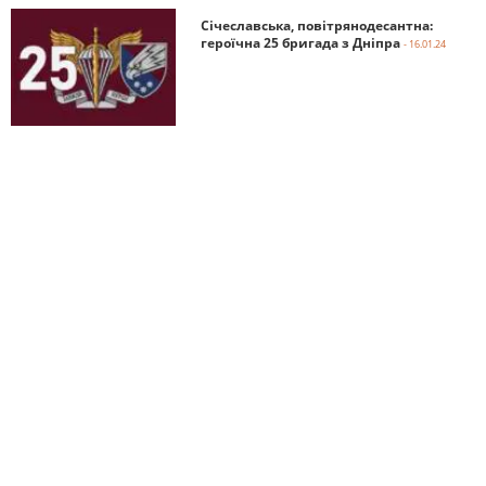
Січеславська, повітрянодесантна:
героїчна 25 бригада з Дніпра
- 16.01.24