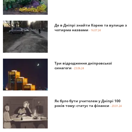
Де в Дніпрі знайти Корею та вулицю з
чотирма назвами
- 16.07.24
Три відродження дніпровської
синагоги
- 23.06.24
Як було бути учителем у Дніпрі 100
років тому: статус та фінанси
- 20.01.24