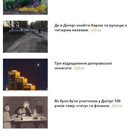
Де в Дніпрі знайти Корею та вулицю з
чотирма назвами
- 16.07.24
Три відродження дніпровської
синагоги
- 23.06.24
Як було бути учителем у Дніпрі 100
років тому: статус та фінанси
- 20.01.24