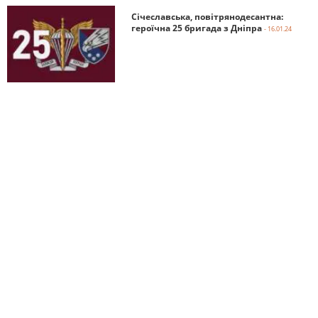
Січеславська, повітрянодесантна:
героїчна 25 бригада з Дніпра
- 16.01.24