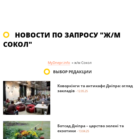
НОВОСТИ ПО ЗАПРОСУ "Ж/М
СОКОЛ"
MyDnepr.info
»
ж/м Сокол
ВЫБОР РЕДАКЦИИ
Коворкінги та антикафе Дніпра: огляд
закладів
- 12.05.25
Ботсад Дніпра – царство зелені та
екзотики
- 13.04.25