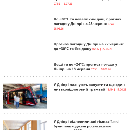
07:56 | 5.07.26
До +28°С та невеликий дощ: прогноз
погоди у Дніпрі на 28 червня
07:49 |
28.06.26
Прогноз погоди у Дніпрі на 22 червня:
до +30°C та без дощу
07:56 | 22.06.26
Дощі та до +24°С: прогноз погоди у
Дніпрі на 18 червня
07:58 | 18.06.26
У Дніпрі планують запустити ще один
низькопідлоговий трамвай
16:49 | 11.06.26
У Дніпрі відновили дві гімназії, які
були пошкоджені російськими