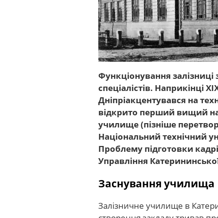
Функціонування залізниці
спеціалістів. Наприкінці XI
Дніпріакцентувався на техн
відкрито перший вищий на
училище (пізніше перетворе
Національний технічний ун
Проблему підготовки кадрі
Управління Катерининської
Заснування училища
Залізничне училище в Катери
створення закладу тривав про