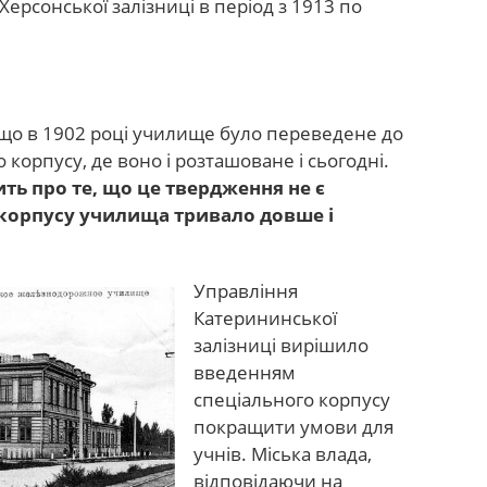
рсонської залізниці в період з 1913 по
що в 1902 році училище було переведене до
корпусу, де воно і розташоване і сьогодні.
ть про те, що це твердження не є
 корпусу училища тривало довше і
Управління
Катерининської
залізниці вирішило
введенням
спеціального корпусу
покращити умови для
учнів. Міська влада,
відповідаючи на