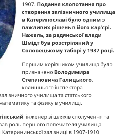
1907.
Подання клопотання про
створення залізничного училища
в Катеринославі було одним з
важливих рішень в його кар’єрі.
Нажаль, за радянської влади
Шмідт був розстріляний у
Соловецькому таборі у 1937 році.
Першим керівником училища було
призначено
Володимира
Степановича Галицького
,
колишнього інспектора
залізничного училища та статського
математику та фізику в училищі.
гінський
, інженер зі шляхів сполучення та
гравав роль першого попечителя училища.
 Катерининської залізниці в 1907-1910 і