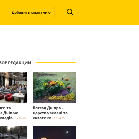
Добавить компанию
БОР РЕДАКЦИИ
нги та
Ботсад Дніпра –
е Дніпра:
царство зелені та
акладів
екзотики
- 12.05.25
- 13.04.25