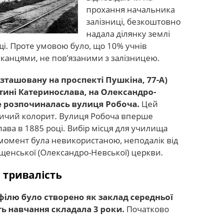
прохання начальника
залізниці, безкоштовно
надала ділянку землі
і. Проте умовою було, що 10% учнів
канцями, не пов’язаними з залізницею.
зташовану на проспекті Пушкіна, 77-А)
стині Катеринослава, на Олександро-
де розпочиналась вулиця Робоча.
Цей
ичий колорит. Вулиця Робоча вперше
лава в 1885 році. Вибір місця для училища
 момент була невикористаною, неподалік від
іщенської (Олександро-Невської) церкви.
 тривалість
філю було створено як заклад середньої
сть навчання складала 3 роки.
Початково