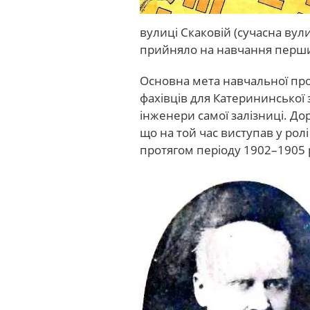
вулиці Скаковій (сучасна в
прийняло на навчання перших
Основна мета навчальної про
фахівців для Катерининської
інженери самої залізниці. До
що на той час виступав у рол
протягом періоду 1902–1905 