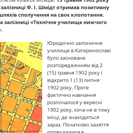
залізниці Ф. І. Шмідт отримав позитивну
 шляхів сполучення на своє клопотання.
а залізниці «Технічне училище нижчого
.
Юридично залізничне
училище в Катеринославі
було засноване
розпорядженням від 2
(15) травня 1902 року і
відкрито 1 (13) липня
1902 року. Проте
фактично навчання
розпочалося у вересні
1902 року, хоча не в тому
місці, де знаходиться
зараз. Початково заняття
проводилися в