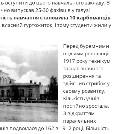
ь вступити до цього навчального закладу. З
чно випускав 25-30 фахівців у галузі
тість навчання становила 10 карбованців
 власний гуртожиток, і тому студенти жили у
Перед буремними
подіями революції
1917 року технікум
зазнав значного
розширення та
здійснив стрибок у
своєму розвитку.
Кількість учнів
постійно зростала.
З відкриттям
паралельних
учнів подвоїлася до 162 в 1912 році. Більшість