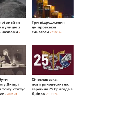
прі знайти
Три відродження
а вулицю з
дніпровської
 назвами
синагоги
-
- 23.06.24
бути
Січеславська,
м у Дніпрі
повітрянодесантна:
в тому: статус
героїчна 25 бригада з
нси
Дніпра
- 20.01.24
- 16.01.24