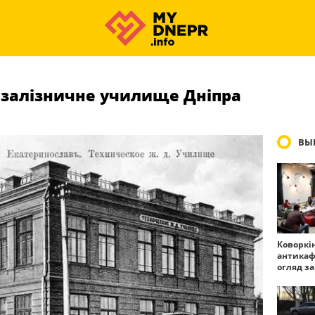
 залізничне училище Дніпра
ВЫ
Коворкі
антикаф
огляд з