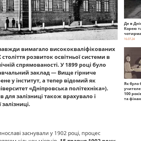
Де в Дні
Корею т
чотирма
16.07.24
 завжди вимагало висококваліфікованих
X століття розвиток освітньої системи в
ічній спрямованості. У 1899 році було
вчальний заклад — Вище гірниче
не у інститут, а тепер відомий як
Як було 
іверситет «Дніпровська політехніка»).
учителе
100 рокі
в для залізниці також врахувало і
та фіна
 залізниці.
нославі заснували у 1902 році, процес
тягом кількох місяців.
15 травня 1902 року