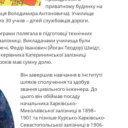
приватному будинку на
улиця Володимира Антоновича). Училище
 30 учнів – дітей службовців дороги.
грами полягала в підготовці технічних
 залізниці. Викладачами училища були
речі, Федір Іванович (Йоган Теодор) Шмідт,
і керівника Катерининської залізниці
років мав сумну долю.
Він завершив навчання в Інституті
шляхів сполучення та здобув
звання цивільного інженера. До
цього він обіймав посаду
начальника Харківсько-
Миколаївської залізниці в 1898–
1901 та пізніше Курсько-Харківсько-
Севастопольської залізниці в 1906-