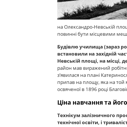
на Олександро-Невській площ
повинні бути місцевими меш
Будівлю училища (зараз ро
встановили на західній ча
Невській площі, на місці, 
район мав виражений робітн
з’явилася на плані Катеринос
припав на площу, яка на той
освяченої в 1896 році Благов
Ціна навчання та його
Технікум залізничного про
технічної освіти, і тривалі