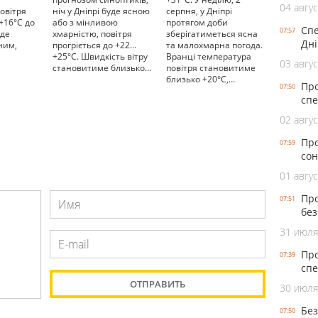
04 авгус
овітря
ніч у Дніпрі буде ясною
серпня, у Дніпрі
 +16°С до
або з мінливою
протягом доби
Спе
07:57
уде
хмарністю, повітря
зберігатиметься ясна
Дні
ним,
прогріється до +22…
та малохмарна погода.
+25°С. Швидкість вітру
Вранці температура
03 авгус
становитиме близько…
повітря становитиме
близько +20°С,…
Про
07:50
спе
02 авгус
Про
07:59
сон
01 авгус
Про
07:51
без
31 июля
Про
07:39
спе
30 июля
Без
07:50