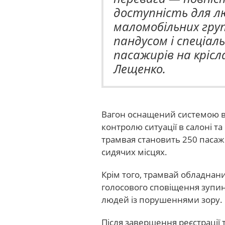
доступність для лю
маломобільних груп
пандусом і спеціа
пасажирів на крісла
Лещенко.
Вагон оснащений системою в
контролю ситуації в салоні та
трамвая становить 250 пасажи
сидячих місцях.
Крім того, трамвай обладнан
голосового сповіщення зупи
людей із порушеннями зору.
Після завершення реєстрації