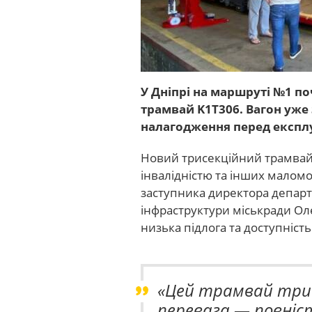
У Дніпрі на маршруті №1 п
трамвай K1T306. Вагон уже 
налагодження перед експл
Новий трисекційний трамвай
інвалідністю та інших малом
заступника директора департ
інфраструктури міськради Ол
низька підлога та доступність
«Цей трамвай трис
перевага — повніс