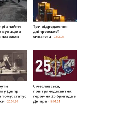
прі знайти
Три відродження
а вулицю з
дніпровської
 назвами
синагоги
-
- 23.06.24
бути
Січеславська,
м у Дніпрі
повітрянодесантна:
в тому: статус
героїчна 25 бригада з
нси
Дніпра
- 20.01.24
- 16.01.24