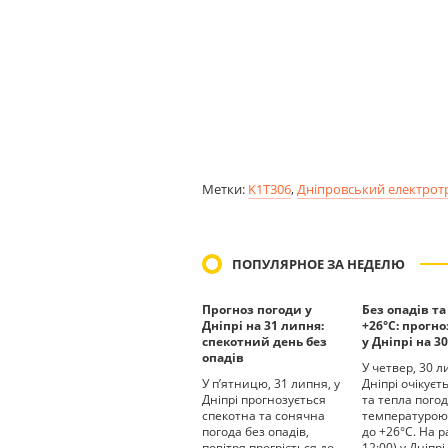
Метки:
K1T306
,
Дніпровський електрот
ПОПУЛЯРНОЕ ЗА НЕДЕЛЮ
Прогноз погоди у
Без опадів та
Дніпрі на 31 липня:
+26°С: прогн
спекотний день без
у Дніпрі на 3
опадів
У четвер, 30 л
У п’ятницю, 31 липня, у
Дніпрі очікуєт
Дніпрі прогнозується
та тепла погод
спекотна та сонячна
температурою
погода без опадів,
до +26°С. На р
повітря прогріється до
12:00) у Дніпрі