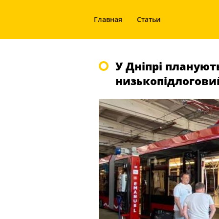
Главная
Статьи
У Дніпрі плануют
низькопідлогови