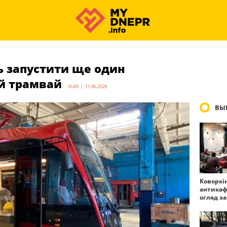
ь запустити ще один
й трамвай
16:49 | 11.06.2026
ВЫ
Коворкі
антикаф
огляд з