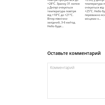
+28°С. Зранку 31 липня
температура п
у Дніпрі очікується
очікується від
температура повітря
+25°С. Небо б
від +18°С до +21°С.
переважно яс
Вітер північно-
місцями з…
західний, 3-6 км/год.
Небо буде…
Оставьте комментарий