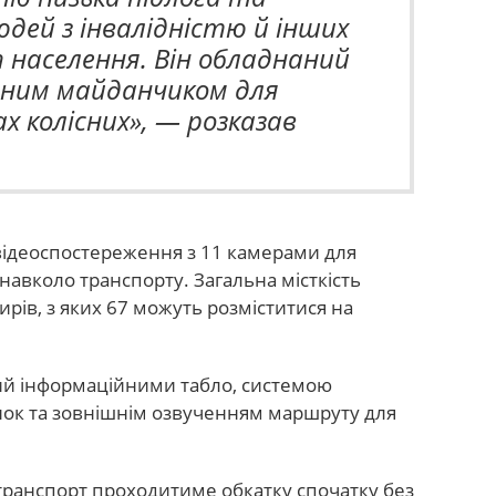
дей з інвалідністю й інших
 населення. Він обладнаний
льним майданчиком для
х колісних», — розказав
ідеоспостереження з 11 камерами для
 навколо транспорту. Загальна місткість
рів, з яких 67 можуть розміститися на
ий інформаційними табло, системою
нок та зовнішнім озвученням маршруту для
 транспорт проходитиме обкатку спочатку без