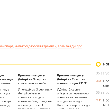
ранспорт
,
низькопідлоговий трамвай
,
трамвай Дніпро
НО
06 авгус
 до
Прогноз погоди у
Прогноз погоди у
оз погоди
Дніпрі на 3 серпня:
Дніпрі на 2 серпня:
Про
08:01
0 липня
спека та ясне небо
сонячно та до +31°С
спе
ипня, у
У понеділок, 3 серпня, у
У Дніпрі 2 серпня
05 авгус
ься суха
Дніпрі очікується
очікується переважно
а з
спекотна погода з
сонячна та спекотна
Про
07:43
 повітря
ясним небом, опади не
погода без опадів.
мін
анок (до
прогнозуються. За
Повітря прогріється до
прогнозом синоптиків,
+31°С. У неділю, 2