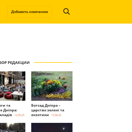
Добавить компанию
БОР РЕДАКЦИИ
нги та
Ботсад Дніпра –
е Дніпра:
царство зелені та
акладів
екзотики
- 12.05.25
- 13.04.25