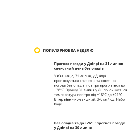
ПОПУЛЯРНОЕ ЗА НЕДЕЛЮ
Прогноз погоди у Дніпрі на 31 липня:
спекотний день без опадів
У п’ятницю, 31 липня, у Дніпрі
прогнозується спекотна та сонячна
погода без опадів, повітря прогріється до
+28°С. Зранку 31 липня у Дніпрі очікується
температура повітря від +18°С до +21°С.
Вітер північно-західний, 3-6 км/год. Небо
буде…
Без опадів та до +26°С: прогноз погоди
у Дніпрі на 30 липня