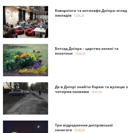
Коворкінги та антикафе Дніпра: огляд
закладів
- 12.05.25
Ботсад Дніпра – царство зелені та
екзотики
- 13.04.25
Де в Дніпрі знайти Корею та вулицю з
чотирма назвами
- 16.07.24
Три відродження дніпровської
синагоги
- 23.06.24