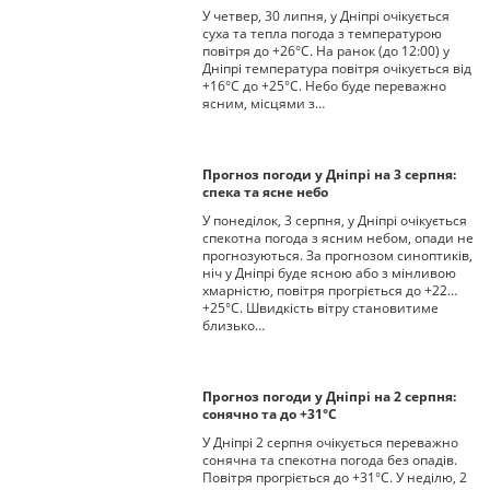
У четвер, 30 липня, у Дніпрі очікується
суха та тепла погода з температурою
повітря до +26°С. На ранок (до 12:00) у
Дніпрі температура повітря очікується від
+16°С до +25°С. Небо буде переважно
ясним, місцями з…
Прогноз погоди у Дніпрі на 3 серпня:
спека та ясне небо
У понеділок, 3 серпня, у Дніпрі очікується
спекотна погода з ясним небом, опади не
прогнозуються. За прогнозом синоптиків,
ніч у Дніпрі буде ясною або з мінливою
хмарністю, повітря прогріється до +22…
+25°С. Швидкість вітру становитиме
близько…
Прогноз погоди у Дніпрі на 2 серпня:
сонячно та до +31°С
У Дніпрі 2 серпня очікується переважно
сонячна та спекотна погода без опадів.
Повітря прогріється до +31°С. У неділю, 2