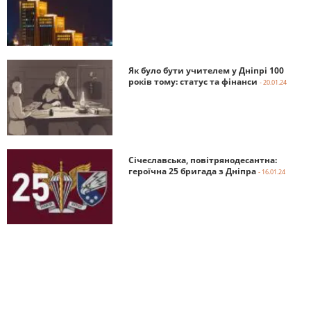
Як було бути учителем у Дніпрі 100
років тому: статус та фінанси
- 20.01.24
Січеславська, повітрянодесантна:
героїчна 25 бригада з Дніпра
- 16.01.24