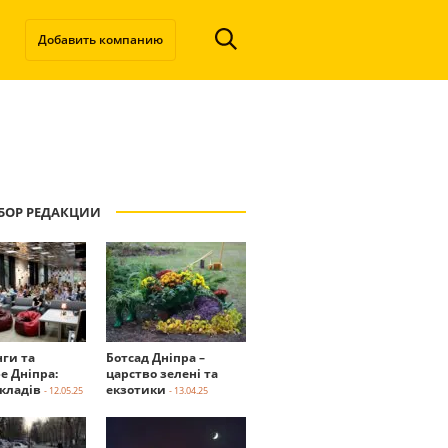
Добавить компанию
БОР РЕДАКЦИИ
нги та
Ботсад Дніпра –
е Дніпра:
царство зелені та
акладів
екзотики
- 12.05.25
- 13.04.25