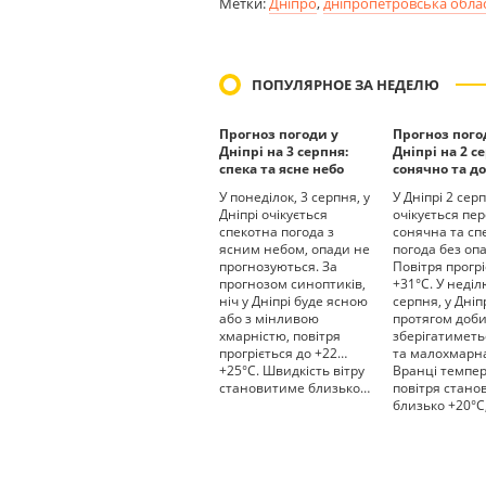
Метки:
Дніпро
,
дніпропетровська обла
ПОПУЛЯРНОЕ ЗА НЕДЕЛЮ
Прогноз погоди у
Прогноз пого
Дніпрі на 3 серпня:
Дніпрі на 2 с
спека та ясне небо
сонячно та до
У понеділок, 3 серпня, у
У Дніпрі 2 сер
Дніпрі очікується
очікується пе
спекотна погода з
сонячна та сп
ясним небом, опади не
погода без опа
прогнозуються. За
Повітря прогрі
прогнозом синоптиків,
+31°С. У неділ
ніч у Дніпрі буде ясною
серпня, у Дніп
або з мінливою
протягом доб
хмарністю, повітря
зберігатиметь
прогріється до +22…
та малохмарна
+25°С. Швидкість вітру
Вранці темпе
становитиме близько…
повітря стан
близько +20°С