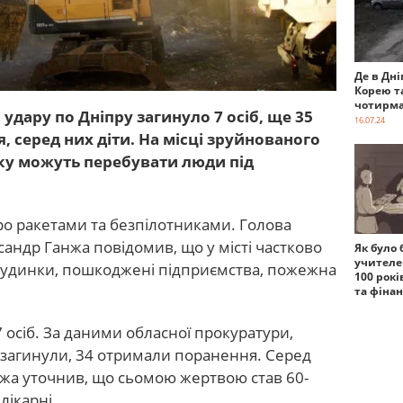
Де в Дні
Корею т
чотирма
 удару по Дніпру загинуло 7 осіб, ще 35
16.07.24
 серед них діти. На місці зруйнованого
у можуть перебувати люди під
ро ракетами та безпілотниками. Голова
андр Ганжа повідомив, що у місті частково
Як було 
учителе
 будинки, пошкоджені підприємства, пожежна
100 рокі
та фіна
7 осіб. За даними обласної прокуратури,
й загинули, 34 отримали поранення. Серед
нжа уточнив, що сьомою жертвою став 60-
лікарні.