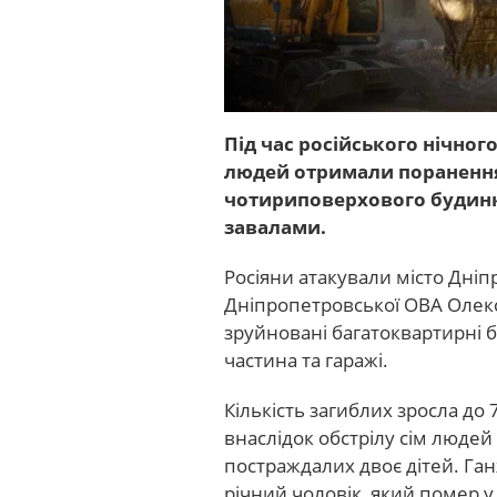
Під час російського нічного
людей отримали поранення,
чотириповерхового будинк
завалами.
Росіяни атакували місто Дніп
Дніпропетровської ОВА Олекс
зруйновані багатоквартирні
частина та гаражі.
Кількість загиблих зросла до 
внаслідок обстрілу сім люде
постраждалих двоє дітей. Га
річний чоловік, який помер у 