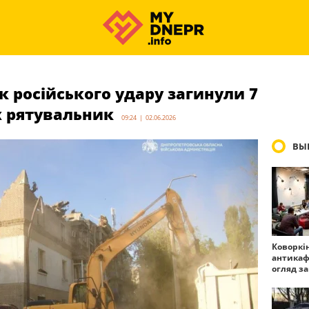
к російського удару загинули 7
х рятувальник
09:24 | 02.06.2026
ВЫ
Коворкі
антикаф
огляд з