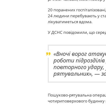
20 поранених госпіталізовані
24 людини перебувають у ста
лікуватиметься вдома.
У ДСНС повідомили, що серед
«Вночі ворог атаку
роботи підрозділі
повторного удару, 
рятувальник», — за
Пошуково-рятувальна операці
чотириповерхового будинку 