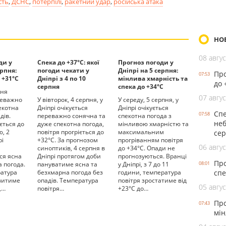
сть
,
ДСНС
,
потерпілі
,
ракетний удар
,
російська атака
НО
08 авгус
ди у
Спека до +37°С: якої
Прогноз погоди у
ерпня:
погоди чекати у
Дніпрі на 5 серпня:
Про
07:53
 +31°С
Дніпрі з 4 по 10
мінлива хмарність та
до 
серпня
спека до +34°С
пня
07 авгус
реважно
У вівторок, 4 серпня, у
У середу, 5 серпня, у
екотна
Дніпрі очікується
Дніпрі очікується
Спе
07:58
дів.
переважно сонячна та
спекотна погода з
неб
ється до
дуже спекотна погода,
мінливою хмарністю та
ю, 2
повітря прогріється до
максимальним
се
рі
+32°С. За прогнозом
прогріванням повітря
06 авгус
и
синоптиків, 4 серпня в
до +34°С. Опади не
ся ясна
Дніпрі протягом доби
прогнозуються. Вранці
Про
 погода.
пануватиме ясна та
у Дніпрі, з 7 до 11
08:01
ратура
безхмарна погода без
години, температура
спе
овитиме
опадів. Температура
повітря зростатиме від
05 авгус
,…
повітря…
+23°С до…
Про
07:43
мін