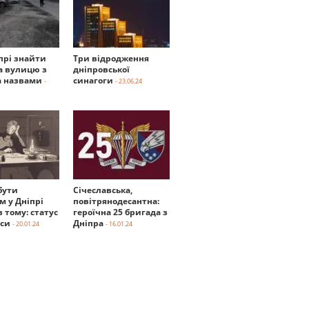
прі знайти
Три відродження
а вулицю з
дніпровської
 назвами
синагоги
-
- 23.06.24
бути
Січеславська,
м у Дніпрі
повітрянодесантна:
в тому: статус
героїчна 25 бригада з
нси
Дніпра
- 20.01.24
- 16.01.24