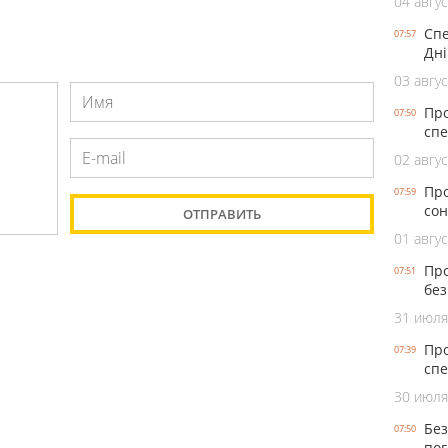
04 авгус
Спе
07:57
Дні
03 авгус
Про
07:50
спе
02 авгус
Про
07:59
сон
01 авгус
Про
07:51
без
31 июля
Про
07:39
спе
30 июля
Без
07:50
пог