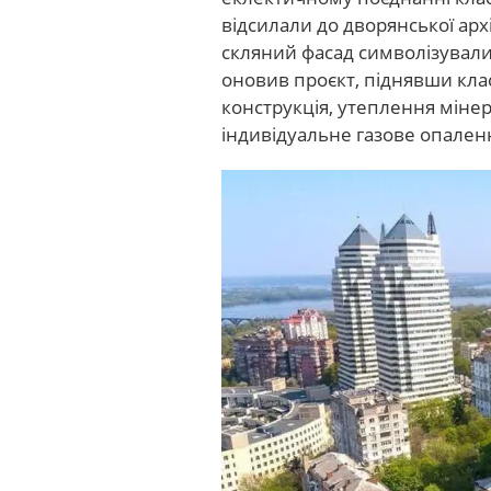
відсилали до дворянської архі
скляний фасад символізували 
оновив проєкт, піднявши кла
конструкція, утеплення міне
індивідуальне газове опален