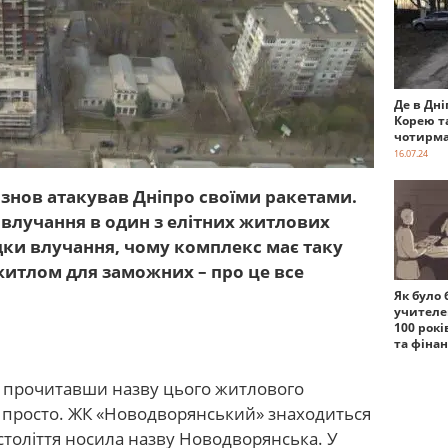
Де в Дні
Корею т
чотирма
16.07.24
знов атакував Дніпро своїми ракетами.
 влучання в один з елітних житлових
ідки влучання, чому комплекс має таку
 житлом для заможних – про це все
Як було 
учителе
100 рокі
та фіна
е прочитавши назву цього житлового
е просто. ЖК «Новодворянський» знаходиться
 століття носила назву Новодворянська. У