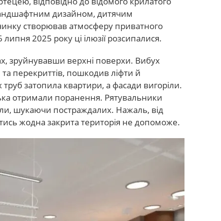
ртецею, відповідно до відомого крилатого
 ландшафтним дизайном, дитячим
чинку створював атмосферу приватного
6 липня 2025 року ці ілюзії розсипалися.
ах, зруйнувавши верхні поверхи. Вибух
і та перекриттів, пошкодив ліфти й
х труб затопила квартири, а фасади вигоріли.
лька отримали поранення. Рятувальники
ли, шукаючи постраждалих. Нажаль, від
итись жодна закрита територія не допоможе.