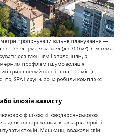
3 метри пропонували вільне планування —
 просторих трикімнатних (до 200 м²). Система
рувати освітленням і опаленням, а
камерним профілем і шумоізоляція
ий трирівневий паркінг на 100 місць,
ентр, SPA і лаунж-зона робили комплекс
 або ілюзія захисту
 ключовою фішкою «Новодворянського».
е відеоспостереження, консьєрж-сервіс і
тувати спокій. Мешканці вважали свій