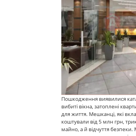
Пошкодження виявилися ката
вибиті вікна, затоплені ква
для життя. Мешканці, які вкл
коштували від 5 млн грн, три
майно, а й відчуття безпеки.