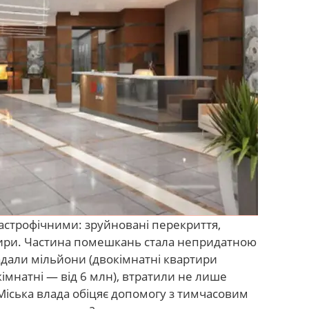
строфічними: зруйновані перекриття,
ртири. Частина помешкань стала непридатною
адали мільйони (двокімнатні квартири
кімнатні — від 6 млн), втратили не лише
 Міська влада обіцяє допомогу з тимчасовим