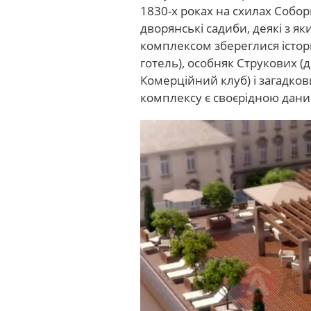
1830-х роках на схилах Собор
дворянські садиби, деякі з як
комплексом збереглися істори
готель), особняк Струкових (
Комерційний клуб) і загадков
комплексу є своєрідною данин