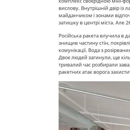
комплекс своєрідною міні-фо
вислову. Внутрішній двір із
майданчиком і зонами відпо
затишку в центрі міста. Але 2
Російська ракета влучила в д
знищив частину стін, покрівл
комунікації. Вода з розірвани
Двоє людей загинули, ще кі
тривалий час розбирали зава
ракетних атак ворога захист