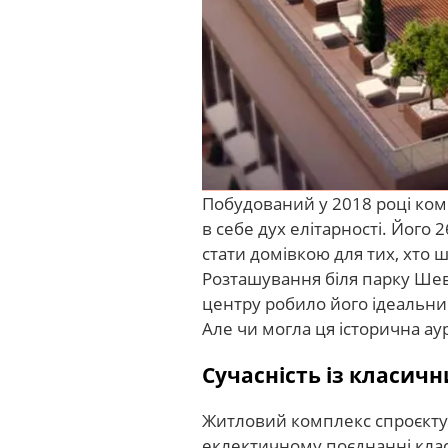
Побудований у 2018 році ком
в себе дух елітарності. Його
стати домівкою для тих, хто 
Розташування біля парку Шев
центру робило його ідеальни
Але чи могла ця історична ау
Сучасність із класи
Житловий комплекс спроєктув
еклектичному поєднанні клас