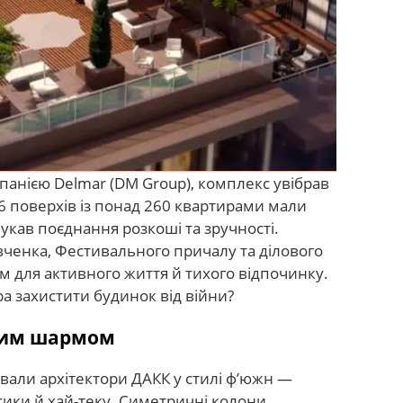
панією Delmar (DM Group), комплекс увібрав
 26 поверхів із понад 260 квартирами мали
шукав поєднання розкоші та зручності.
ченка, Фестивального причалу та ділового
м для активного життя й тихого відпочинку.
ра захистити будинок від війни?
чним шармом
али архітектори ДАКК у стилі ф’южн —
ики й хай-теку. Симетричні колони