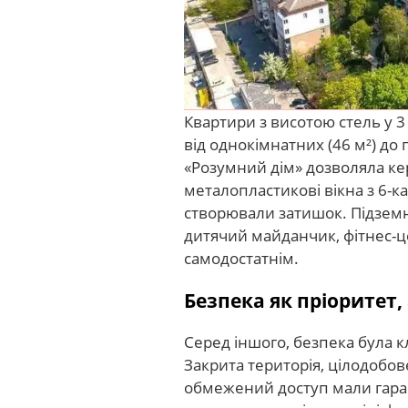
Квартири з висотою стель у 
від однокімнатних (46 м²) до
«Розумний дім» дозволяла ке
металопластикові вікна з 6-
створювали затишок. Підземн
дитячий майданчик, фітнес-ц
самодостатнім.
Безпека як пріоритет,
Серед іншого, безпека була
Закрита територія, цілодобов
обмежений доступ мали гаран