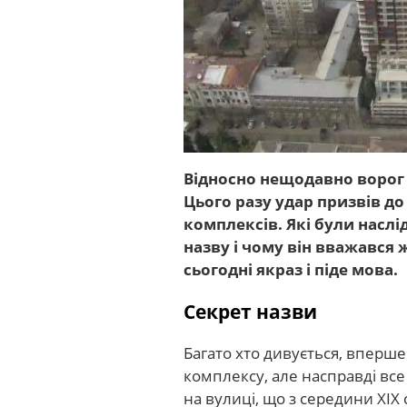
Відносно нещодавно ворог 
Цього разу удар призвів до
комплексів. Які були насл
назву і чому він вважався
сьогодні якраз і піде мова.
Секрет назви
Багато хто дивується, вперш
комплексу, але насправді вс
на вулиці, що з середини ХІХ