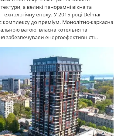
тектури, а великі панорамні вікна та
технологічну епоху. У 2015 році Delmar
с комплексу до преміум. Монолітно-каркасна
ральною ватою, власна котельня та
ня забезпечували енергоефективність.