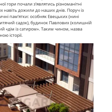
ної гори почали з’являтись різноманітні
их навіть дожили до наших днів. Поруч із
чні пам’ятки: особняк Евецьких (нині
дитячий садок), будинок Павлових (колишній
ий «дім із сатиром». Таким чином, назва
ою історії.