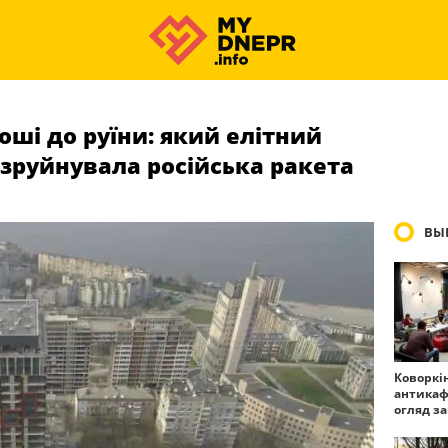
оші до руїни: який елітний
зруйнувала російська ракета
ВЫ
Коворкі
антикаф
огляд з