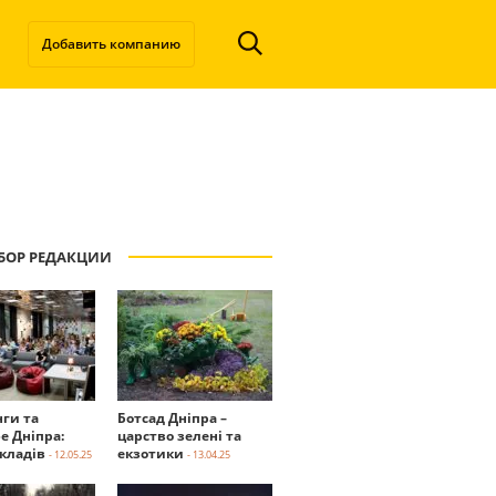
Добавить компанию
БОР РЕДАКЦИИ
нги та
Ботсад Дніпра –
е Дніпра:
царство зелені та
акладів
екзотики
- 12.05.25
- 13.04.25