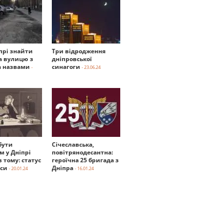
прі знайти
Три відродження
а вулицю з
дніпровської
 назвами
синагоги
-
- 23.06.24
бути
Січеславська,
м у Дніпрі
повітрянодесантна:
в тому: статус
героїчна 25 бригада з
нси
Дніпра
- 20.01.24
- 16.01.24