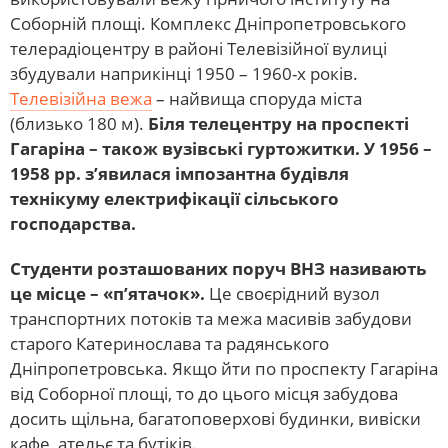
Соборній площі. Комплекс Дніпропетровського
телерадіоцентру в районі Телевізійної вулиці
збудували наприкінці 1950 – 1960-х років.
Телевізійна вежа
– найвища споруда міста
(близько 180 м).
Біля телецентру на проспекті
Гагаріна – також вузівські гуртожитки. У 1956 –
1958 рр. з’явилася імпозантна будівля
технікуму електрифікації сільського
господарства.
Студенти розташованих поруч ВНЗ називають
це місце – «п’ятачок».
Це своєрідний вузол
транспортних потоків та межа масивів забудови
старого Катеринослава та радянського
Дніпропетровська. Якщо йти по проспекту Гагаріна
від Соборної площі, то до цього місця забудова
досить щільна, багатоповерхові будинки, вивіски
кафе, ательє та бутіків.