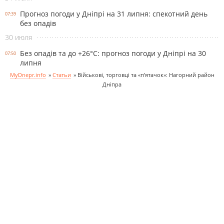
Прогноз погоди у Дніпрі на 31 липня: спекотний день
07:39
без опадів
30 июля
Без опадів та до +26°С: прогноз погоди у Дніпрі на 30
07:50
липня
MyDnepr.info
»
Статьи
»
Військові, торговці та «п’ятачок»: Нагорний район
Дніпра