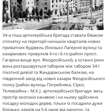
34-а піша артилерійська бригада ставала біваком
спочатку на території нинішніх кварталів нових
приватних будівель (близько Лагерної вулиці та
казармових провулків 4-го і 6-го (район просп.
Гагаріна вище вул. Феодосійської), а останні роки
вона розташовується табором між табором 34-ї
піхотної дивізії та Жандармською балкою, на
південний захід від нових казарм Феодосійського
полку [район вулиць Погребняка, Сірко,
Телевізійна – М.К.]. артилерійської бригади: весь
простір окопано канавою і на ньому здійснено
посадку молодих дерев, тільки їх посадили дуже
близько, кроків на 5-6 одне від одного». та