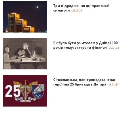
Три відродження дніпровської
синагоги
- 23.06.24
Як було бути учителем у Дніпрі 100
років тому: статус та фінанси
- 20.01.24
Січеславська, повітрянодесантна:
героїчна 25 бригада з Дніпра
- 16.01.24