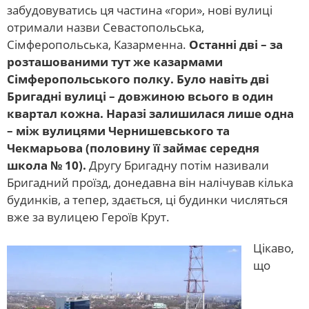
забудовуватись ця частина «гори», нові вулиці
отримали назви Севастопольська,
Сімферопольська, Казарменна.
Останні дві – за
розташованими тут же казармами
Сімферопольського полку. Було навіть дві
Бригадні вулиці – довжиною всього в один
квартал кожна. Наразі залишилася лише одна
– між вулицями Чернишевського та
Чекмарьова (половину її займає середня
школа № 10).
Другу Бригадну потім називали
Бригадний проїзд, донедавна він налічував кілька
будинків, а тепер, здається, ці будинки числяться
вже за вулицею Героїв Крут.
Цікаво,
що