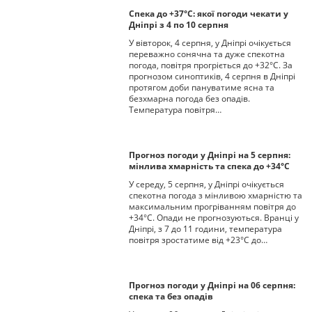
Спека до +37°С: якої погоди чекати у
Дніпрі з 4 по 10 серпня
У вівторок, 4 серпня, у Дніпрі очікується
переважно сонячна та дуже спекотна
погода, повітря прогріється до +32°С. За
прогнозом синоптиків, 4 серпня в Дніпрі
протягом доби пануватиме ясна та
безхмарна погода без опадів.
Температура повітря…
Прогноз погоди у Дніпрі на 5 серпня:
мінлива хмарність та спека до +34°С
У середу, 5 серпня, у Дніпрі очікується
спекотна погода з мінливою хмарністю та
максимальним прогріванням повітря до
+34°С. Опади не прогнозуються. Вранці у
Дніпрі, з 7 до 11 години, температура
повітря зростатиме від +23°С до…
Прогноз погоди у Дніпрі на 06 серпня:
спека та без опадів