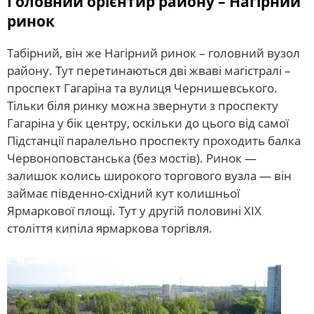
Головний орієнтир району – Нагірний
ринок
Табірний, він же Нагірний ринок – головний вузол
району. Тут перетинаються дві жваві магістралі –
проспект Гагаріна та вулиця Чернишевського.
Тільки біля ринку можна звернути з проспекту
Гагаріна у бік центру, оскільки до цього від самої
Підстанції паралельно проспекту проходить балка
Червоноповстанська (без мостів). Ринок —
залишок колись широкого торгового вузла — він
займає південно-східний кут колишньої
Ярмаркової площі. Тут у другій половині ХІХ
століття кипіла ярмаркова торгівля.