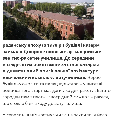
радянську епоху (з 1978 р.) будівлі казарм
займало Дніпропетровське артилерійське
зенітно-ракетне училище. До середини
вісімдесятих років вище за старі казарми
піднявся новий оригінальної архітектури
навчальний комплекс артучилища.
Червоні
будівлі-моноліти та палац культури – у вигляді
величезного старт-майданчика для ракети. Багато
городян пам’ятають і своєрідний символ – ракету,
що стояла біля входу до артучилища.
У середині дев’яностих училище закрили, у його