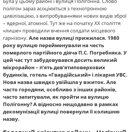
Була у цьому районі і вулиця Полігонна. Слово
полігон зараз асоціюється з технотронною
цивілізацією, з випробуваннями нових видів зброї
– ядерної, атомної. Тут же на початку ХХ століття
«лише» проводили вчення солдати місцевого
гарнізону.
Але назва вулиці прижилася. 1980
року вулицю перейменували на честь
померлого партійного діяча П.С. Погребняка. У
цей час тут забудовувався досить великий
мікрорайон – п’ять дев’ятиповерхових
будинків, готель «Гвардійський» і лікарня УВС.
Нова назва швидко увійшла у вжиток. Але
часто городяни, особливо з інших районів,
часто запитували, як пройти на вулицю
Полігонну? А відносно нещодавно в рамках
декомунізації вулиці повернули її колишню
назву.