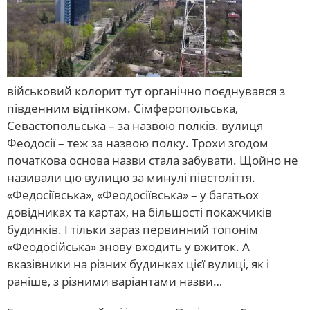
військовий колорит тут органічно поєднувався з
південним відтінком. Сімферопольська,
Севастопольська – за назвою полків. вулиця
Феодосії – теж за назвою полку. Трохи згодом
початкова основа назви стала забувати. Щойно не
називали цю вулицю за минулі півстоліття.
«Федосіївська», «Феодосіївська» – у багатьох
довідниках та картах, на більшості покажчиків
будинків. І тільки зараз первинний топонім
«Феодосійська» знову входить у вжиток. А
вказівники на різних будинках цієї вулиці, як і
раніше, з різними варіантами назви…