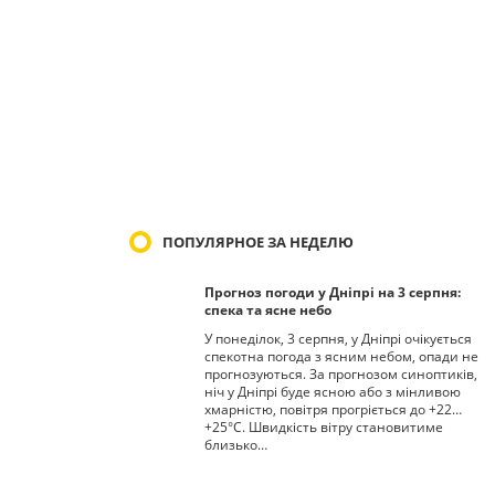
ПОПУЛЯРНОЕ ЗА НЕДЕЛЮ
Прогноз погоди у Дніпрі на 3 серпня:
спека та ясне небо
У понеділок, 3 серпня, у Дніпрі очікується
спекотна погода з ясним небом, опади не
прогнозуються. За прогнозом синоптиків,
ніч у Дніпрі буде ясною або з мінливою
хмарністю, повітря прогріється до +22…
+25°С. Швидкість вітру становитиме
близько…