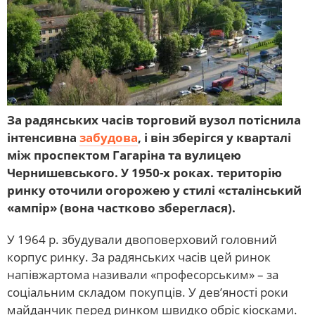
За радянських часів торговий вузол потіснила
інтенсивна
забудова
, і він зберігся у кварталі
між проспектом Гагаріна та вулицею
Чернишевського. У 1950-х роках. територію
ринку оточили огорожею у стилі «сталінський
«ампір» (вона частково збереглася).
У 1964 р. збудували двоповерховий головний
корпус ринку. За радянських часів цей ринок
напівжартома називали «професорським» – за
соціальним складом покупців. У дев’яності роки
майданчик перед ринком швидко обріс кіосками.