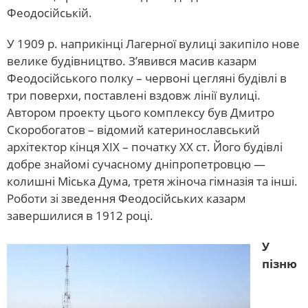
Феодосійській.
У 1909 р. наприкінці Лагерної вулиці закипіло нове
велике будівництво. З’явився масив казарм
Феодосійського полку – червоні цегляні будівлі в
три поверхи, поставлені вздовж лінії вулиці.
Автором проекту цього комплексу був Дмитро
Скоробогатов – відомий катеринославський
архітектор кінця XIX – початку XX ст. Його будівлі
добре знайомі сучасному дніпропетровцю —
колишні Міська Дума, третя жіноча гімназія та інші.
Роботи зі зведення Феодосійських казарм
завершилися в 1912 році.
У
пізню