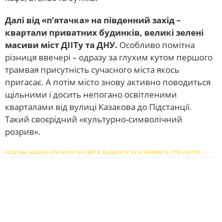
Далі від «п’ятачка» на південний захід –
квартали приватних будинків, великі зелені
масиви міст ДІІТу та ДНУ.
Особливо помітна
різниця ввечері – одразу за глухим кутом першого
трамвая присутність сучасного міста якось
пригасає. А потім місто знову активно поводиться
щільними і досить непогано освітленими
кварталами від вулиці Казакова до Підстанції.
Такий своєрідний «культурно-символічний
розрив».
ЕСЛИ ВЫ НАШЛИ ОПЕЧАТКУ НА САЙТЕ, ВЫДЕЛИТЕ ЕЕ И НАЖМИТЕ CTRL+ENTER