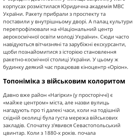
корпусах розмістилася Юридична академія МВС
України. Ракету прибрали з проспекту та
поставили у внутрішньому дворі. А палац культури
перепрофілювали на «Національний центр
аерокосмічної освіти молоді України». Сюди часто
навідуються вітчизняні та зарубіжні екскурсанти,
щоби познайомитися з історією становлення
ракетно-космічної столиці України. У цьому ж
будинку деякий час працював кіноцентр «Оріон».
Топоніміка з військовим колоритом
Давно вже район «Нагірки» (у просторіччі) є
«майже центром» міста, але назви вулиць
нагадують про ті далекі часи, коли на тодішній
східній околиці була густа мережа військових
закладів. Спочатку з’явився Севастопольський
цвинтар. Коли з 1880-х років. почала