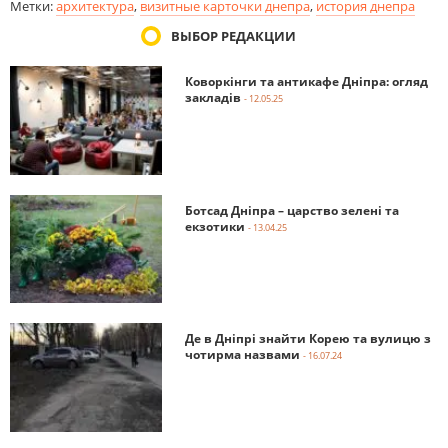
Метки:
архитектура
,
визитные карточки днепра
,
история днепра
ВЫБОР РЕДАКЦИИ
Коворкінги та антикафе Дніпра: огляд
закладів
- 12.05.25
Ботсад Дніпра – царство зелені та
екзотики
- 13.04.25
Де в Дніпрі знайти Корею та вулицю з
чотирма назвами
- 16.07.24