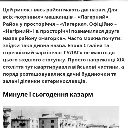
Цей ринок і весь район мають дві назви. Для
всіх «корінних» мешканців – «Лагерний».
Район у просторіччя – «Лагерка». Офіційно –
«Нагірний» і в просторіччі позначилася друга
назва району «Нагорка». Часто можна почути:
звідки така дивна назва. Епоха Сталіна та
горезвісний «архіпелаг ГУЛАГ» не мають до
цього жодного стосунку. Просто наприкінці XIX
століття тут квартирували військові частини, а
поряд розташовувалися дачні будиночки та
зелені ділянки катеринославців.
Минуле і сьогодення казарм