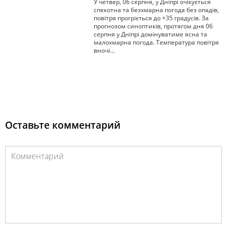
У четвер, 06 серпня, у Дніпрі очікується
спекотна та безхмарна погода без опадів,
повітря прогріється до +35 градусів. За
прогнозом синоптиків, протягом дня 06
серпня у Дніпрі домінуватиме ясна та
малохмарна погода. Температура повітря
вночі…
Оставьте комментарий