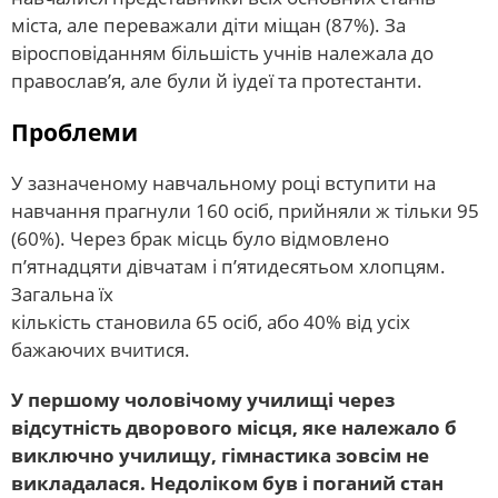
міста, але переважали діти міщан (87%). За
віросповіданням більшість учнів належала до
православ’я, але були й іудеї та протестанти.
Проблеми
У зазначеному навчальному році вступити на
навчання прагнули 160 осіб, прийняли ж тільки 95
(60%). Через брак місць було відмовлено
п’ятнадцяти дівчатам і п’ятидесятьом хлопцям.
Загальна їх
кількість становила 65 осіб, або 40% від усіх
бажаючих вчитися.
У першому чоловічому училищі через
відсутність дворового місця, яке належало б
виключно училищу, гімнастика зовсім не
викладалася. Недоліком був і поганий стан