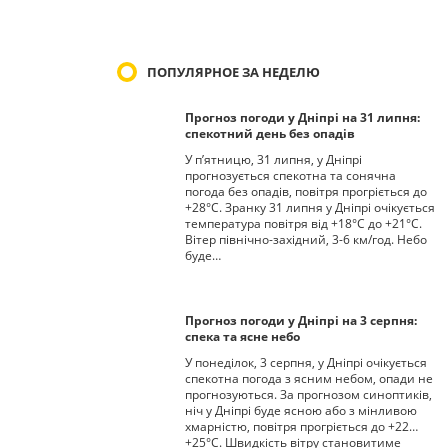
ПОПУЛЯРНОЕ ЗА НЕДЕЛЮ
Прогноз погоди у Дніпрі на 31 липня:
спекотний день без опадів
У п’ятницю, 31 липня, у Дніпрі
прогнозується спекотна та сонячна
погода без опадів, повітря прогріється до
+28°С. Зранку 31 липня у Дніпрі очікується
температура повітря від +18°С до +21°С.
Вітер північно-західний, 3-6 км/год. Небо
буде…
Прогноз погоди у Дніпрі на 3 серпня:
спека та ясне небо
У понеділок, 3 серпня, у Дніпрі очікується
спекотна погода з ясним небом, опади не
прогнозуються. За прогнозом синоптиків,
ніч у Дніпрі буде ясною або з мінливою
хмарністю, повітря прогріється до +22…
+25°С. Швидкість вітру становитиме