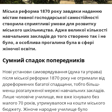
Міська реформа 1870 року завдяки наданню
містам певної господарської самостійності
створила сприятливі умови для розвитку
міського шкільництва. Адже великої кількості
навчальних закладів до того створено так і не
було, а особлива прогалина була в сфері
жіночої освіти.
Сумний спадок попередників
Нові установи самоврядування (дума та управа)
після міської реформи 1870 року не отримали від
дореформених багатої спадщини, тобто більш-
менш розгалуженої мережі навчальних закладів.
Лише чоловіче училище, яке вже існувало без
малого 70 років, утримувалося на кошти міського
бюджету. Жіноче народне училище було