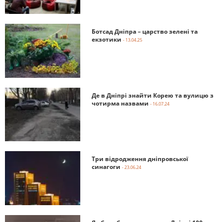
Ботсад Дніпра – царство зелені та
екзотики
- 13.04.25
Де в Дніпрі знайти Корею та вулицю з
чотирма назвами
- 16.07.24
Три відродження дніпровської
синагоги
- 23.06.24