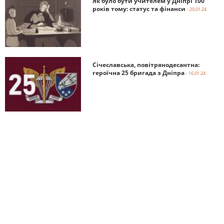
Як було бути учителем у Дніпрі 100
років тому: статус та фінанси
- 20.01.24
Січеславська, повітрянодесантна:
героїчна 25 бригада з Дніпра
- 16.01.24