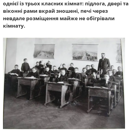
однієї із трьох класних кімнат: підлога, двері та
віконні рами вкрай зношені, печі через
невдале розміщення майже не обігрівали
кімнату.