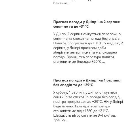
близько…
Прогноз погоди у Дніпрі на 2 серпня:
сонячно та до +31°С
У Дніпрі 2 серпня очікується переважно
сонячна та спекотна погода без опадів.
Повітря прогріється до +31°С. У неділю, 2
серпня, у Дніпрі протягом доби
зберігатиметься ясна та малохмарна
погода. Вранці температура повітря
становитиме близько +20°С,…
Прогноз погоди у Дніпрі на 1 серпня:
без опадів та до +29°С
У суботу, 1 серпня, у Дніпрі очікується
сонячна та спекотна погода без опадів,
повітря прогріється до +29°С. Ніч у Дніпрі
буде ясною. Температура повітря
становитиме від +18°С до +21°С.
Швидкість вітру сягатиме 3-4 км/год.
Зранку…