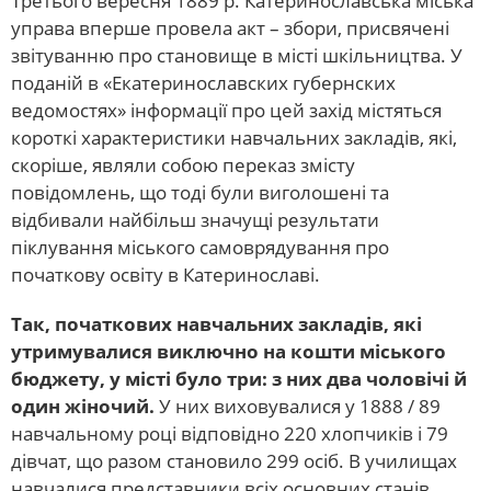
Третього вересня 1889 р. Катеринославська міська
управа вперше провела акт – збори, присвячені
звітуванню про становище в місті шкільництва. У
поданій в «Екатеринославских губернских
ведомостях» інформації про цей захід містяться
короткі характеристики навчальних закладів, які,
скоріше, являли собою переказ змісту
повідомлень, що тоді були виголошені та
відбивали найбільш значущі результати
піклування міського самоврядування про
початкову освіту в Катеринославі.
Так, початкових навчальних закладів, які
утримувалися виключно на кошти міського
бюджету, у місті було три: з них два чоловічі й
один жіночий.
У них виховувалися у 1888 / 89
навчальному році відповідно 220 хлопчиків і 79
дівчат, що разом становило 299 осіб. В училищах
навчалися представники всіх основних станів