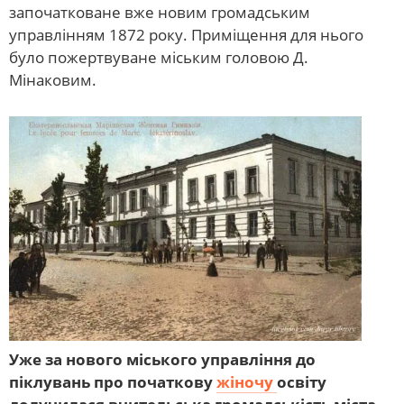
започатковане вже новим громадським
управлінням 1872 року. Приміщення для нього
було пожертвуване міським головою Д.
Мінаковим.
Уже за нового міського управління до
піклувань про початкову
жіночу
освіту