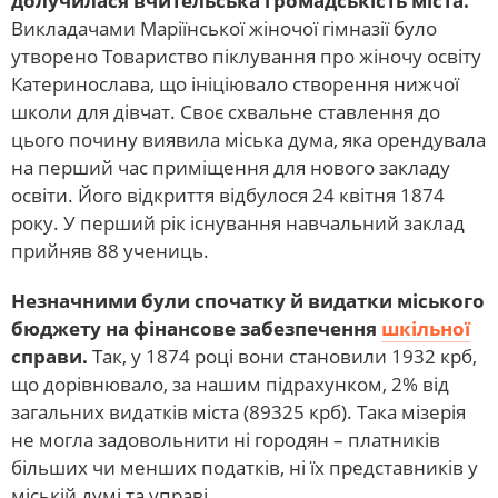
долучилася вчительська громадськість міста.
Викладачами Маріїнської жіночої гімназії було
утворено Товариство піклування про жіночу освіту
Катеринослава, що ініціювало створення нижчої
школи для дівчат. Своє схвальне ставлення до
цього почину виявила міська дума, яка орендувала
на перший час приміщення для нового закладу
освіти. Його відкриття відбулося 24 квітня 1874
року. У перший рік існування навчальний заклад
прийняв 88 учениць.
Незначними були спочатку й видатки міського
бюджету на фінансове забезпечення
шкільної
справи.
Так, у 1874 році вони становили 1932 крб,
що дорівнювало, за нашим підрахунком, 2% від
загальних видатків міста (89325 крб). Така мізерія
не могла задовольнити ні городян – платників
більших чи менших податків, ні їх представників у
міській думі та управі.