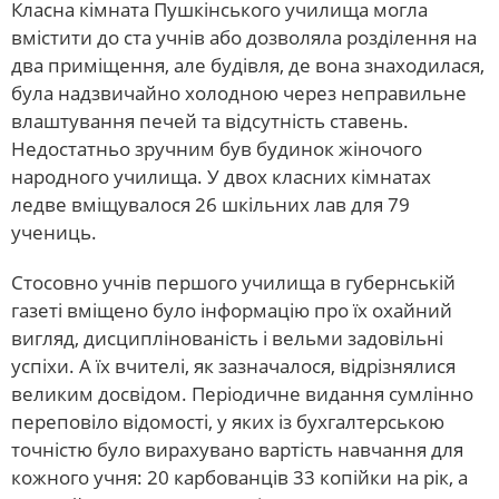
Класна кімната Пушкінського училища могла
вмістити до ста учнів або дозволяла розділення на
два приміщення, але будівля, де вона знаходилася,
була надзвичайно холодною через неправильне
влаштування печей та відсутність ставень.
Недостатньо зручним був будинок жіночого
народного училища. У двох класних кімнатах
ледве вміщувалося 26 шкільних лав для 79
учениць.
Стосовно учнів першого училища в губернській
газеті вміщено було інформацію про їх охайний
вигляд, дисциплінованість і вельми задовільні
успіхи. А їх вчителі, як зазначалося, відрізнялися
великим досвідом. Періодичне видання сумлінно
переповіло відомості, у яких із бухгалтерською
точністю було вирахувано вартість навчання для
кожного учня: 20 карбованців 33 копійки на рік, а