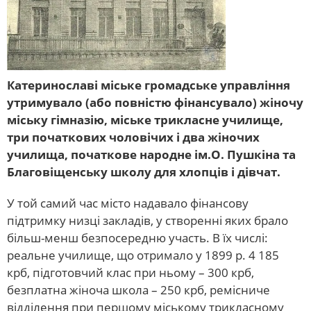
Катеринославі міське громадське управління
утримувало (або повністю фінансувало) жіночу
міську гімназію, міське трикласне училище,
три початкових чоловічих і два жіночих
училища, початкове народне ім.О. Пушкіна та
Благовіщенську школу для хлопців і дівчат.
У той самий час місто надавало фінансову
підтримку низці закладів, у створенні яких брало
більш-менш безпосередню участь. В їх числі:
реальне училище, що отримало у 1899 р. 4 185
крб, підготовчий клас при ньому – 300 крб,
безплатна жіноча школа – 250 крб, ремісниче
відділення при першому міському трикласному