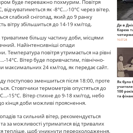
іпром буде переважно похмурим. Повітря
, відчуватиметься як -8°C…-10°C через вітер.
ся слабкий снігопад, який до 9 ранку
ь вітру збільшиться до 14-19 км/год.
Де в Дні
Корею т
чотирма
а триватиме більшу частину доби, місцями
16.07.24
ачний. Найінтенсивніші опади
ни. Температура повітря утримається на рівні
C…-14°C. Вітер буде поривчастим, північно-
и максимальних 24 км/год, як передає сайт.
аду поступово зменшиться після 18:00, проте
Як було 
учителе
ься. Стовпчики термометрів опустяться до
100 рокі
°C…-15°C. Вітер стихне до 9-18 км/год, небо
та фіна
о кінця доби можливі прояснення.
опадів та сильний вітер, рекомендується
та за можливості утриматися від тривалих
ися тепліше, щоб уникнути переохолодження.