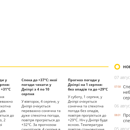
НО
07 авгус
ди у
Спека до +37°С: якої
Прогноз погоди у
ерпня:
погоди чекати у
Дніпрі на 1 серпня:
Спе
07:58
 +31°С
Дніпрі з 4 по 10
без опадів та до +29°С
неб
серпня
пня
У суботу, 1 серпня, у
се
реважно
У вівторок, 4 серпня, у
Дніпрі очікується
06 авгус
екотна
Дніпрі очікується
сонячна та спекотна
дів.
переважно сонячна та
погода без опадів,
Про
ється до
дуже спекотна погода,
повітря прогріється до
08:01
ю, 2
повітря прогріється до
+29°С. Ніч у Дніпрі буде
спе
рі
+32°С. За прогнозом
ясною. Температура
05 авгус
и
синоптиків, 4 серпня в
повітря становитиме