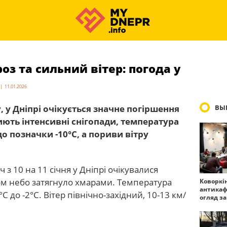
оз та сильний вітер: погода у
 | 11.01.2026
у, у Дніпрі очікується значне погіршення
ВЫ
иють інтенсивні снігопади, температура
до позначки -10°C, а пориви вітру
ч з 10 на 11 січня у Дніпрі очікувалися
дом небо затягнуло хмарами. Температура
Коворкі
антикаф
C до -2°C. Вітер північно-західний, 10-13 км/
огляд з