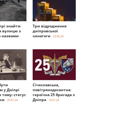
прі знайти
Три відродження
а вулицю з
дніпровської
 назвами
синагоги
-
- 23.06.24
бути
Січеславська,
м у Дніпрі
повітрянодесантна:
в тому: статус
героїчна 25 бригада з
нси
Дніпра
- 20.01.24
- 16.01.24