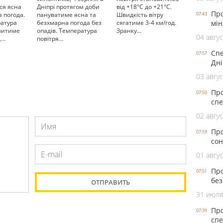
ся ясна
Дніпрі протягом доби
від +18°С до +21°С.
Про
 погода.
пануватиме ясна та
Швидкість вітру
07:43
ратура
безхмарна погода без
сягатиме 3-4 км/год.
мін
овитиме
опадів. Температура
Зранку…
04 авгус
,…
повітря…
Спе
07:57
Дні
03 авгус
Про
07:50
спе
02 авгус
Про
07:59
сон
01 авгус
Про
07:51
без
31 июля
Про
07:39
спе