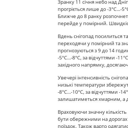
Зранку 11 січня небо над Дн
прогріється лише до -3°C…-5°C
Ближче до 8 ранку розпочнеть
перейде у помірний. Швидкіст
Вдень снігопад посилиться т
переходячи у помірний та зн
прогнозуються з 9 до 14 годи
-5°C…-8°C, за відчуттями -11°
західного напрямку, досягаюч
Увечері інтенсивність снігоп
низькі температури збережут
-8°C…-10°C, за відчуттями -14
залишатиметься хмарним, а д
Враховуючи значну кількість 
бути обережними на дорогах 
поїздок. Також варто одягат