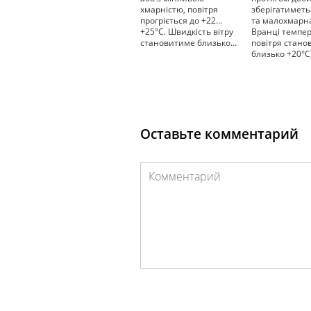
хмарністю, повітря
зберігатиметь
прогріється до +22…
та малохмарна
+25°С. Швидкість вітру
Вранці темпе
становитиме близько…
повітря стан
близько +20°С
Оставьте комментарий