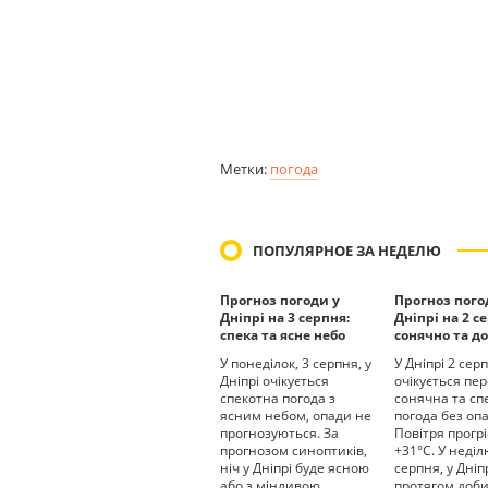
Метки:
погода
ПОПУЛЯРНОЕ ЗА НЕДЕЛЮ
Прогноз погоди у
Прогноз пого
Дніпрі на 3 серпня:
Дніпрі на 2 с
спека та ясне небо
сонячно та до
У понеділок, 3 серпня, у
У Дніпрі 2 сер
Дніпрі очікується
очікується пе
спекотна погода з
сонячна та сп
ясним небом, опади не
погода без опа
прогнозуються. За
Повітря прогрі
прогнозом синоптиків,
+31°С. У неділ
ніч у Дніпрі буде ясною
серпня, у Дніп
або з мінливою
протягом доб