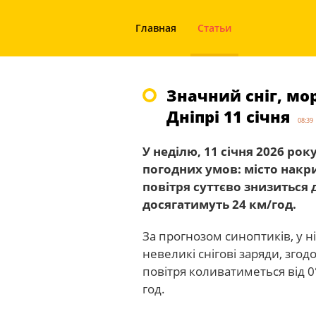
Главная
Статьи
Значний сніг, мор
Дніпрі 11 січня
08:39
У неділю, 11 січня 2026 рок
погодних умов: місто накр
повітря суттєво знизиться 
досягатимуть 24 км/год.
За прогнозом синоптиків, у ні
невеликі снігові заряди, зго
повітря коливатиметься від 0°
год.