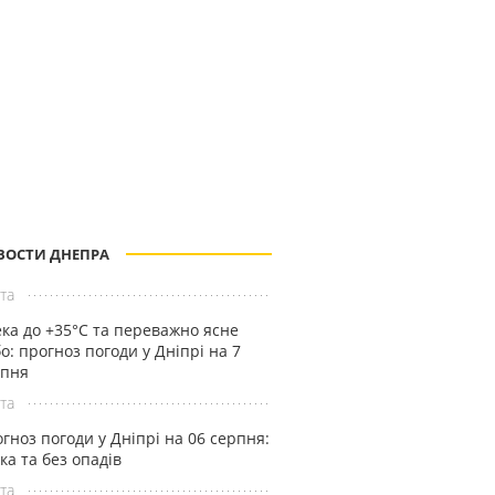
ВОСТИ ДНЕПРА
та
ка до +35°С та переважно ясне
о: прогноз погоди у Дніпрі на 7
рпня
та
гноз погоди у Дніпрі на 06 серпня:
ка та без опадів
та