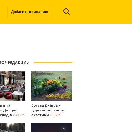
Добавить компанию
БОР РЕДАКЦИИ
нги та
Ботсад Дніпра –
е Дніпра:
царство зелені та
акладів
екзотики
- 12.05.25
- 13.04.25