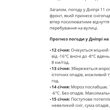
Загалом, погоду у Дніпрі 11
фронт, який принесе снігопа
вітер посилюватиме відчуття
перебування на вулиці.
Прогноз погоди у Дніпрі на 
12 січня:
Очікується міцний
від -16°C вночі до -8°C вден
8 км/год.
13 січня:
Збережеться морозна
істотних опадів, можливий т
год.
14 січня:
Мороз послабшає. Т
-6°C. Без опадів. Максимальн
15 січня:
Поступове потеплін
невеликий сніг, сума опадів